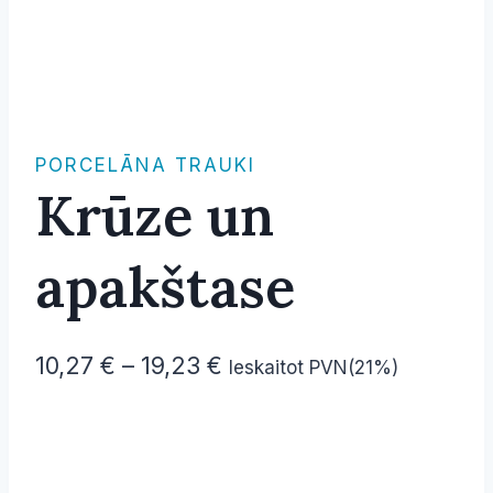
PORCELĀNA TRAUKI
Krūze un
apakštase
Price
10,27
€
–
19,23
€
Ieskaitot PVN(21%)
range:
10,27 €
through