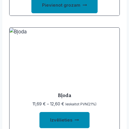
Pievienot grozam
Bļoda
Price
11,69
€
–
12,60
€
Ieskaitot PVN(21%)
range:
This
11,69 €
Izvēlieties
product
through