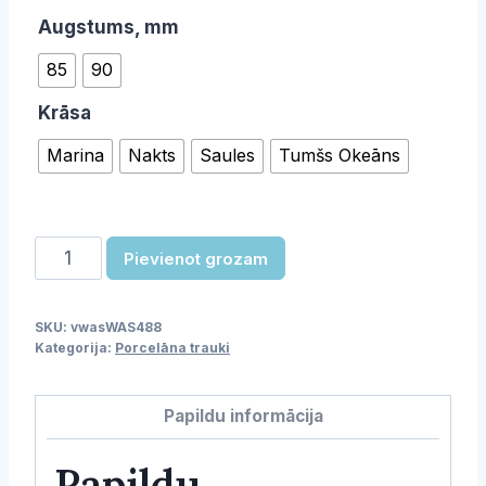
Augstums, mm
85
90
Krāsa
Marina
Nakts
Saules
Tumšs Okeāns
Krūze
Pievienot grozam
un
apakštase
SKU:
vwasWAS488
daudzums
Kategorija:
Porcelāna trauki
Papildu informācija
Papildu