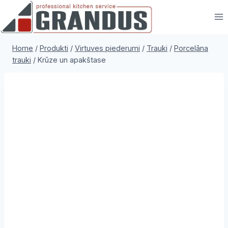
Skip
to
content
Home
/
Produkti
/
Virtuves piederumi
/
Trauki
/
Porcelāna
trauki
/
Krūze un apakštase