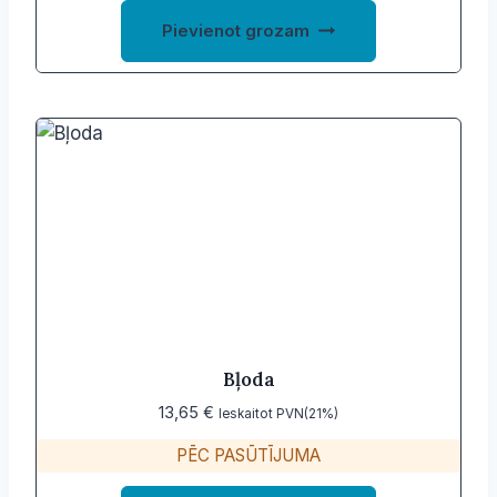
Pievienot grozam
Bļoda
13,65
€
Ieskaitot PVN(21%)
PĒC PASŪTĪJUMA