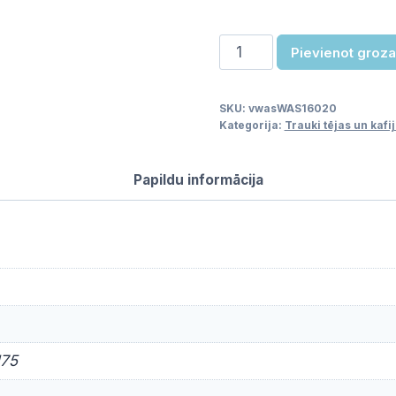
Krūze
Pievienot groz
daudzums
SKU:
vwasWAS16020
Kategorija:
Trauki tējas un kaf
Papildu informācija
175