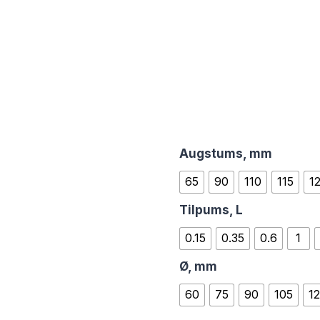
5,30
thro
21,0
Augstums, mm
65
90
110
115
1
Tilpums, L
0.15
0.35
0.6
1
Ø, mm
60
75
90
105
1