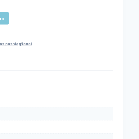
am
ijas pasniegšanai