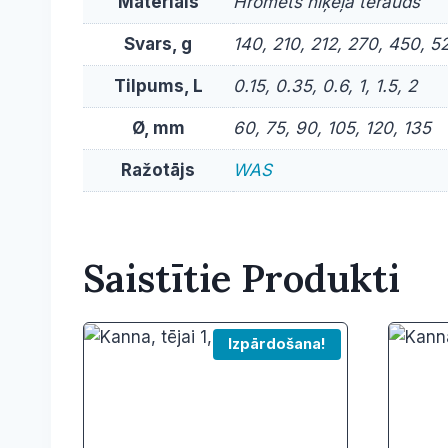
Materiāls
Hromēts niķeļa tērauds
Svars, g
140, 210, 212, 270, 450, 5
Tilpums, L
0.15, 0.35, 0.6, 1, 1.5, 2
Ø, mm
60, 75, 90, 105, 120, 135
Ražotājs
WAS
Saistītie Produkti
Izpārdošana!