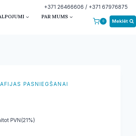
+371 26466606 / +371 67976875
ALPOJUMI
PAR MUMS
Meklēt
0
KAFIJAS PASNIEGŠANAI
e
aitot PVN(21%)
e: