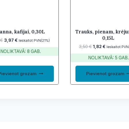
anna, kafijai, 0,30L
Trauks, pienam, krēj
0,15L
Original
Current
€
3,97
€
Ieskaitot PVN(21%)
Original
Current
price
price
3,50
€
1,82
€
Ieskaitot PV
NOLIKTAVĀ: 8 GAB.
price
price
was:
is:
NOLIKTAVĀ: 5 GAB.
was:
is:
7,31 €.
3,97 €.
3,50 €.
1,82 €.
Pievienot grozam
Pievienot grozam