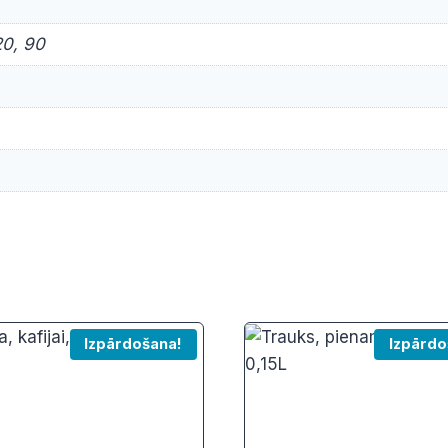
20, 90
Izpārdošana!
Izpārdo