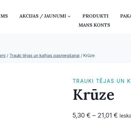
UMS
AKCIJAS / JAUNUMI
PRODUKTI
PAK
MANS KONTS
umi
/
Trauki tējas un kafijas pasniegšanai
/
Krūze
TRAUKI TĒJAS UN 
Krūze
Pric
5,30
€
–
21,01
€
Iesk
rang