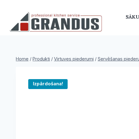
Skip
to
SĀK
content
Home
/
Produkti
/
Virtuves piederumi
/
Servēšanas pieder
Izpārdošana!