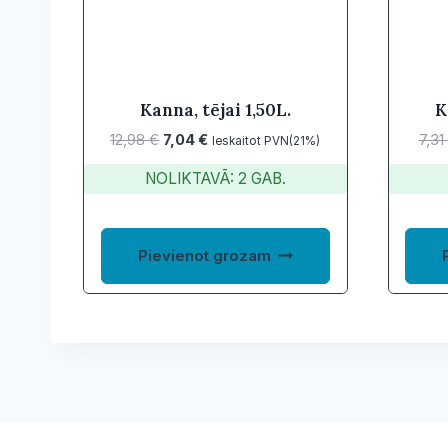
Kanna, tējai 1,50L.
K
Original
Current
12,98
€
7,04
€
7,31
Ieskaitot PVN(21%)
price
price
NOLIKTAVĀ: 2 GAB.
was:
is:
12,98 €.
7,04 €.
Pievienot grozam