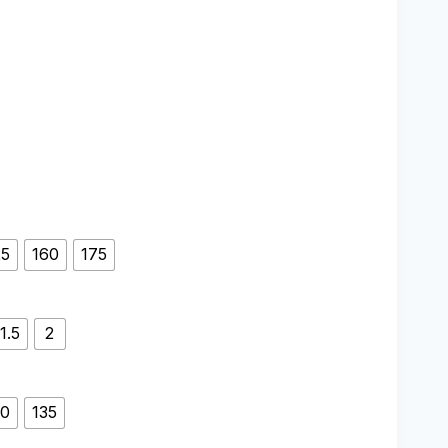
 €
ugh
1 €
25
160
175
1.5
2
20
135