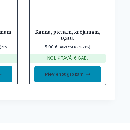
umam,
Kanna, pienam, krējumam,
0,30L
5,00
€
N(21%)
Ieskaitot PVN(21%)
NOLIKTAVĀ: 6 GAB.
Pievienot grozam