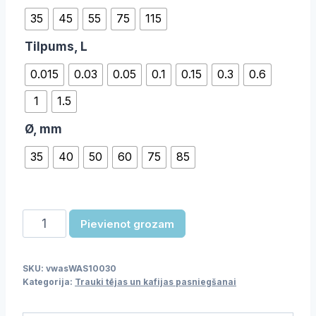
35
45
55
75
115
Tilpums, L
0.015
0.03
0.05
0.1
0.15
0.3
0.6
1
1.5
Ø, mm
35
40
50
60
75
85
Krūze
Pievienot grozam
daudzums
SKU:
vwasWAS10030
Kategorija:
Trauki tējas un kafijas pasniegšanai