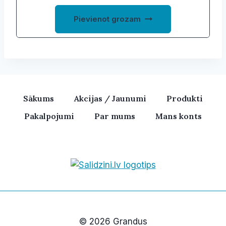
Pievienot grozam
Sākums
Akcijas / Jaunumi
Produkti
Pakalpojumi
Par mums
Mans konts
Bezvadu skaļruņi, iPhone, Ka
© 2026 Grandus