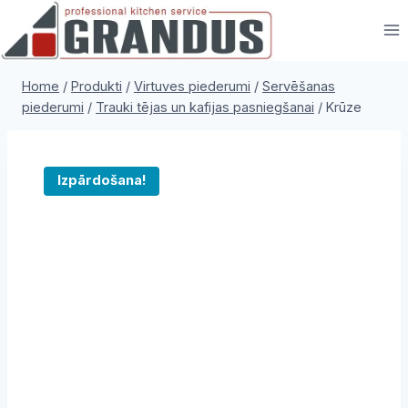
Skip
to
content
Home
/
Produkti
/
Virtuves piederumi
/
Servēšanas
piederumi
/
Trauki tējas un kafijas pasniegšanai
/
Krūze
Izpārdošana!