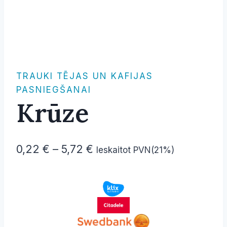
TRAUKI TĒJAS UN KAFIJAS
PASNIEGŠANAI
Krūze
Price
0,22
€
–
5,72
€
Ieskaitot PVN(21%)
range:
0,22 €
through
5,72 €