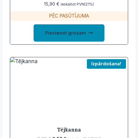
15,90
€
Ieskaitot PVN(21%)
PĒC PASŪTĪJUMA
Pievienot grozam
Izpārdošana!
Tējkanna