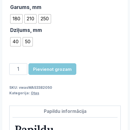
Garums, mm
180
210
250
Dziļums, mm
40
50
Konditorejas
Pievienot grozam
otiņa
daudzums
SKU:
vwasWAS3382050
Kategorija:
Otas
Papildu informācija
Papildu