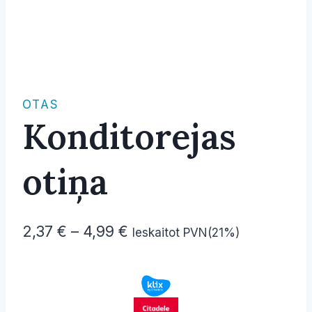
OTAS
Konditorejas
otiņa
Price
2,37
€
–
4,99
€
Ieskaitot PVN(21%)
range:
2,37 €
through