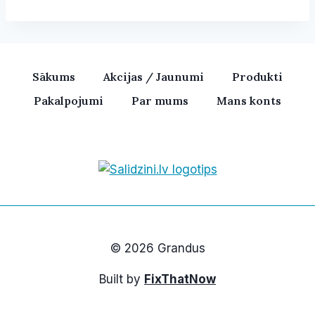
Sākums
Akcijas / Jaunumi
Produkti
Pakalpojumi
Par mums
Mans konts
Bezvadu skaļruņi, iPhone, Ka
© 2026 Grandus
Built by
FixThatNow