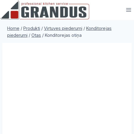
Skip
to
content
Home
/
Produkti
/
Virtuves piederumi
/
Konditorejas
piederumi
/
Otas
/
Konditorejas otiņa