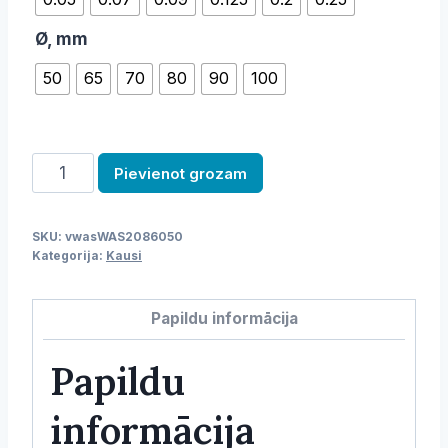
Ø, mm
50
65
70
80
90
100
Kauss
Pievienot grozam
daudzums
SKU:
vwasWAS2086050
Kategorija:
Kausi
Papildu informācija
Papildu
informācija