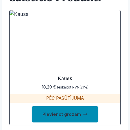
Kauss
18,20
€
Ieskaitot PVN(21%)
PĒC PASŪTĪJUMA
Pievienot grozam