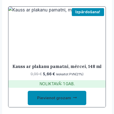
Izpārdošana!
Kauss ar plakanu pamatni, mērcei, 148 ml
Original
Current
9,99
€
5,66
€
Ieskaitot PVN(21%)
price
price
NOLIKTAVĀ: 1 GAB.
was:
is:
9,99 €.
5,66 €.
Pievienot grozam