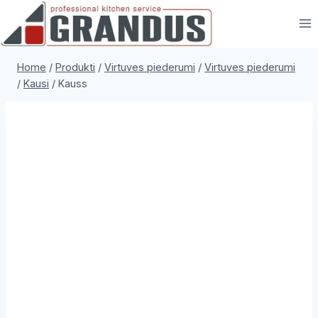
Skip
to
content
Home
/
Produkti
/
Virtuves piederumi
/
Virtuves piederumi
/
Kausi
/
Kauss