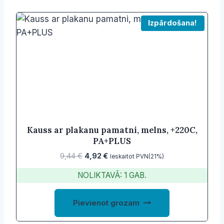
Izpārdošana!
Kauss ar plakanu pamatni, melns, +220C,
PA+PLUS
Original
Current
9,44
€
4,92
€
Ieskaitot PVN(21%)
price
price
NOLIKTAVĀ: 1 GAB.
was:
is:
9,44 €.
4,92 €.
Pievienot grozam