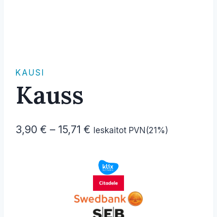
KAUSI
Kauss
Price
3,90
€
–
15,71
€
Ieskaitot PVN(21%)
range:
3,90 €
through
15,71 €