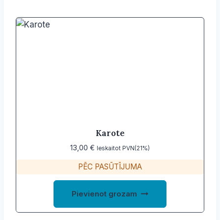
Karote
13,00
€
Ieskaitot PVN(21%)
PĒC PASŪTĪJUMA
Pievienot grozam