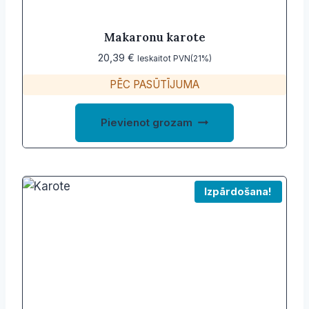
Makaronu karote
20,39
€
Ieskaitot PVN(21%)
PĒC PASŪTĪJUMA
Pievienot grozam
Izpārdošana!