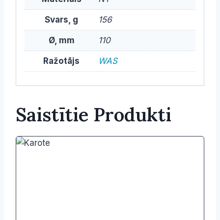
Svars, g
156
Ø, mm
110
Ražotājs
WAS
Saistītie Produkti