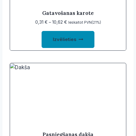
Gatavošanas karote
Price
0,31
€
–
10,62
€
Ieskaitot PVN(21%)
range:
This
0,31 €
Izvēlieties
product
through
10,62 €
has
multiple
variants.
The
options
may
be
chosen
on
the
product
Pasniegšanas dakša