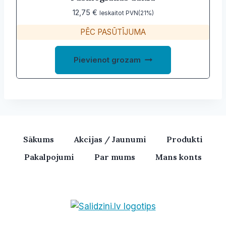
page
12,75
€
Ieskaitot PVN(21%)
PĒC PASŪTĪJUMA
Pievienot grozam
Sākums
Akcijas / Jaunumi
Produkti
Pakalpojumi
Par mums
Mans konts
Bezvadu skaļruņi, iPhone, Ka