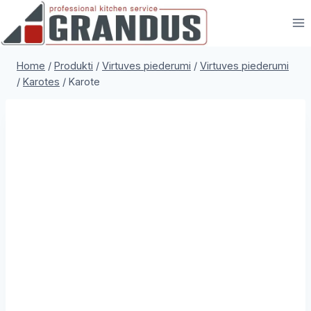
Skip
to
content
Home
/
Produkti
/
Virtuves piederumi
/
Virtuves piederumi
/
Karotes
/
Karote