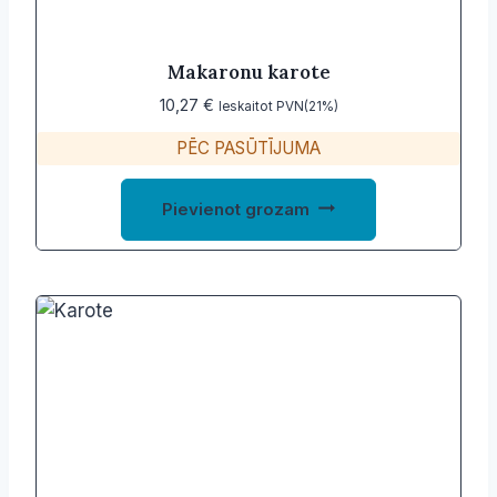
Makaronu karote
10,27
€
Ieskaitot PVN(21%)
PĒC PASŪTĪJUMA
Pievienot grozam