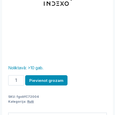
Noliktavā: >10 gab.
Griezējs
Pievienot grozam
mīklai,
Lattice
SKU:
fgobYC72004
daudzums
Kategorija:
Ruļļi