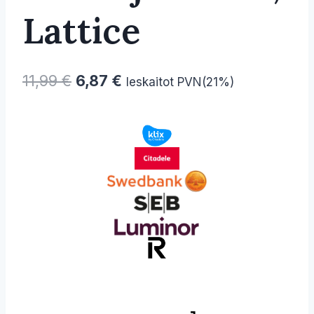
Lattice
Original
Current
11,99
€
6,87
€
Ieskaitot PVN(21%)
price
price
was:
is:
11,99 €.
6,87 €.