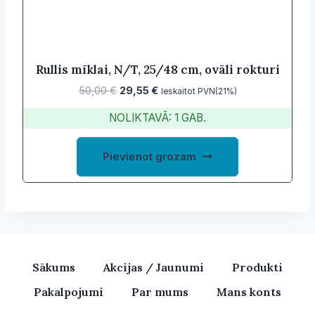
Rullis mīklai, N/T, 25/48 cm, ovāli rokturi
Original
Current
50,00
€
29,55
€
Ieskaitot PVN(21%)
price
price
NOLIKTAVĀ: 1 GAB.
was:
is:
50,00 €.
29,55 €.
Pievienot grozam
Sākums
Akcijas / Jaunumi
Produkti
Pakalpojumi
Par mums
Mans konts