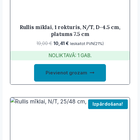
Rullis mīklai, 1 rokturis, N/T, D-4.5 cm,
platums 7.5 cm
Original
Current
19,00
€
10,41
€
Ieskaitot PVN(21%)
price
price
NOLIKTAVĀ: 1 GAB.
was:
is:
19,00 €.
10,41 €.
Pievienot grozam
Izpārdošana!