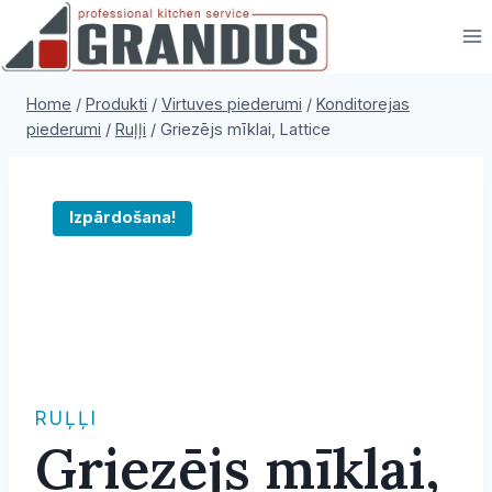
Skip
to
content
Home
/
Produkti
/
Virtuves piederumi
/
Konditorejas
piederumi
/
Ruļļi
/
Griezējs mīklai, Lattice
Izpārdošana!
RUĻĻI
Griezējs mīklai,