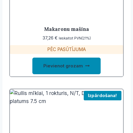
Makaronu mašīna
37,26
€
Ieskaitot PVN(21%)
PĒC PASŪTĪJUMA
Pievienot grozam
Izpārdošana!