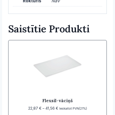
Rokturis
Nav
Saistītie Produkti
Flexsil-vāciņš
Price
22,87
€
–
41,56
€
Ieskaitot PVN(21%)
range: