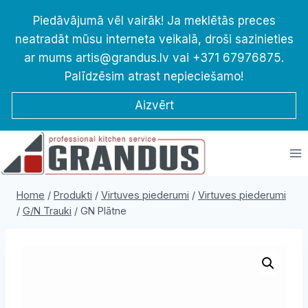
Skip
Piedāvājumā vēl vairāk! Ja meklētās preces
to
neatradāt mūsu interneta veikalā, droši sazinieties
content
ar mums artis@grandus.lv vai +371 67976875.
Palīdzēsim atrast nepieciešamo!
Aizvērt
Home
/
Produkti
/
Virtuves piederumi
/
Virtuves piederumi
/
G/N Trauki
/
GN Plātne