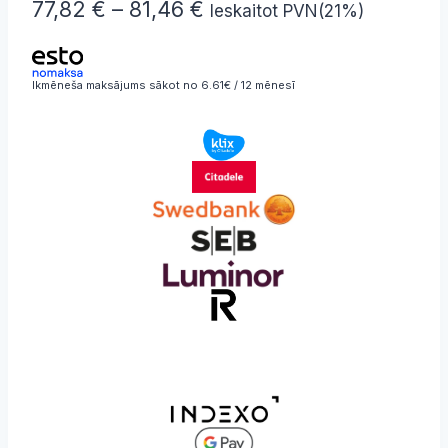
Price
77,82
€
–
81,46
€
Ieskaitot PVN(21%)
range:
77,82 €
Ikmēneša maksājums sākot no 6.61€ / 12 mēnesī
through
81,46 €