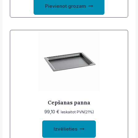
Pievienot grozam
Cepšanas panna
99,10
€
Ieskaitot PVN(21%)
This
Izvēlieties
product