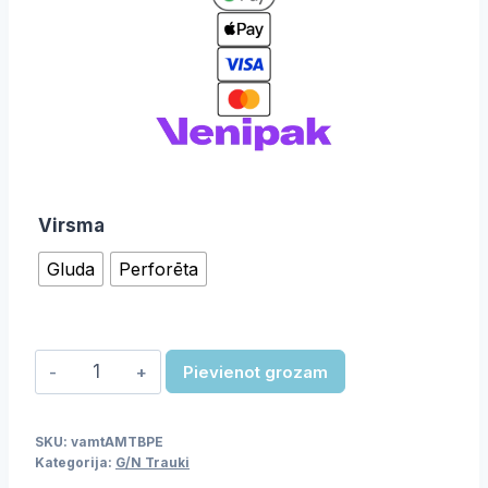
Virsma
Gluda
Perforēta
GN
Pievienot grozam
Plātne
daudzums
SKU:
vamtAMTBPE
Kategorija:
G/N Trauki