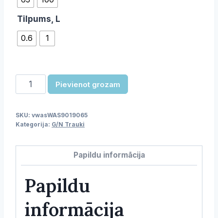
Tilpums, L
0.6
1
GN
Pievienot grozam
panna
daudzums
SKU:
vwasWAS9019065
Kategorija:
G/N Trauki
Papildu informācija
Papildu
informācija