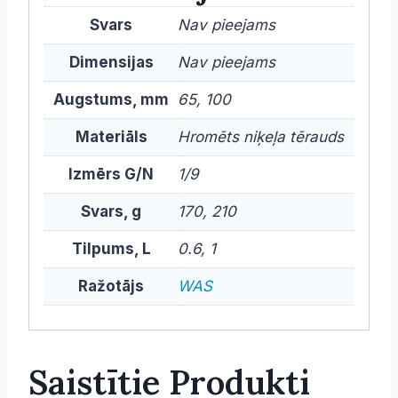
Svars
Nav pieejams
Dimensijas
Nav pieejams
Augstums, mm
65, 100
Materiāls
Hromēts niķeļa tērauds
Izmērs G/N
1/9
Svars, g
170, 210
Tilpums, L
0.6, 1
Ražotājs
WAS
Saistītie Produkti