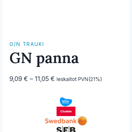
G/N TRAUKI
GN panna
Price
9,09
€
–
11,05
€
Ieskaitot PVN(21%)
range:
9,09 €
through
11,05 €