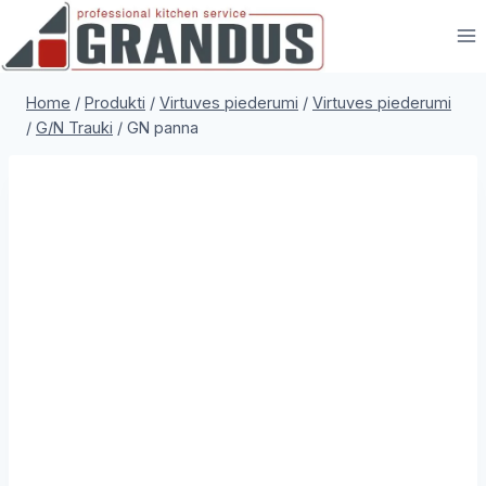
Skip
to
content
Home
/
Produkti
/
Virtuves piederumi
/
Virtuves piederumi
/
G/N Trauki
/
GN panna