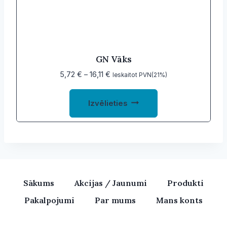
be
chosen
on
the
product
GN Vāks
page
Price
5,72
€
–
16,11
€
Ieskaitot PVN(21%)
range:
This
5,72 €
Izvēlieties
product
through
16,11 €
has
multiple
variants.
The
options
Sākums
Akcijas / Jaunumi
Produkti
may
Pakalpojumi
Par mums
Mans konts
be
chosen