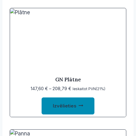
GN Plātne
Price
147,60
€
–
208,79
€
Ieskaitot PVN(21%)
range:
This
147,60 €
Izvēlieties
product
through
208,79 €
has
multiple
variants.