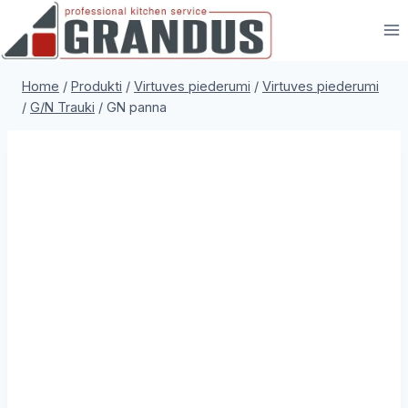
Skip
to
content
Home
/
Produkti
/
Virtuves piederumi
/
Virtuves piederumi
/
G/N Trauki
/
GN panna