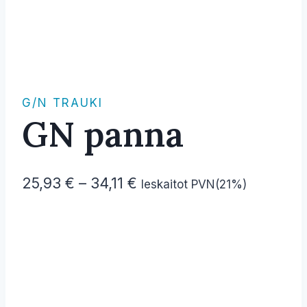
G/N TRAUKI
GN panna
Price
25,93
€
–
34,11
€
Ieskaitot PVN(21%)
range:
25,93 €
through
34,11 €