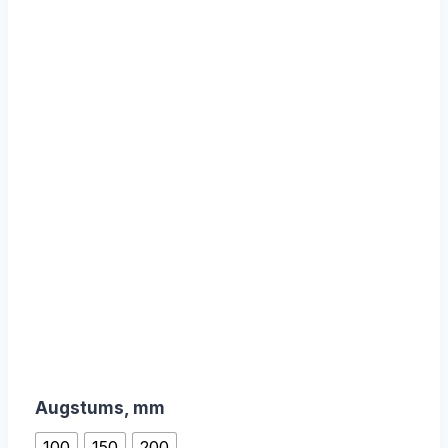
Augstums, mm
100
150
200