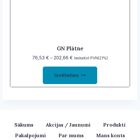
may
be
chosen
on
the
product
GN Plātne
page
Price
76,53
€
–
202,66
€
Ieskaitot PVN(21%)
range:
This
76,53 €
Izvēlieties
product
through
202,66 €
has
multiple
variants.
The
options
Sākums
Akcijas / Jaunumi
Produkti
may
Pakalpojumi
Par mums
Mans konts
be