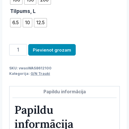
Tilpums, L
6.5
10
12.5
GN
Pievienot grozam
panna
daudzums
SKU:
vwasWAS8612100
Kategorija:
G/N Trauki
Papildu informācija
Papildu
informācija