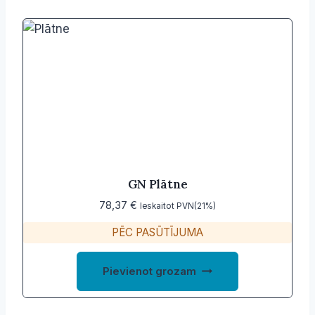
GN Plātne
78,37
€
Ieskaitot PVN(21%)
PĒC PASŪTĪJUMA
Pievienot grozam