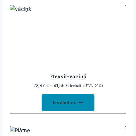
Flexsil-vāciņš
Price
22,87
€
–
41,56
€
Ieskaitot PVN(21%)
range:
This
22,87 €
Izvēlieties
product
through
41,56 €
has
multiple
variants.