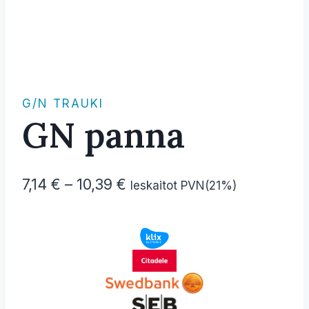
G/N TRAUKI
GN panna
Price
7,14
€
–
10,39
€
Ieskaitot PVN(21%)
range:
7,14 €
through
10,39 €