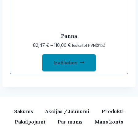
be
chosen
on
the
product
Panna
page
Price
82,47
€
–
110,00
€
Ieskaitot PVN(21%)
range:
This
82,47 €
Izvēlieties
product
through
110,00 €
has
multiple
variants.
The
options
Sākums
Akcijas / Jaunumi
Produkti
may
Pakalpojumi
Par mums
Mans konts
be
chosen