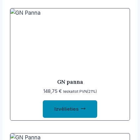
GN panna
148,75
€
Ieskaitot PVN(21%)
This
Izvēlieties
product
has
multiple
variants.