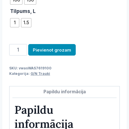
Tilpums, L
1
1.5
GN
Pievienot grozam
panna
daudzums
SKU:
vwasWAS7619100
Kategorija:
G/N Trauki
Papildu informācija
Papildu
informācija