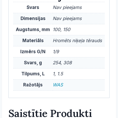
Svars
Nav pieejams
Dimensijas
Nav pieejams
Augstums, mm
100, 150
Materiāls
Hromēts niķeļa tērauds
Izmērs G/N
1/9
Svars, g
254, 308
Tilpums, L
1, 1.5
Ražotājs
WAS
Saistītie Produkti