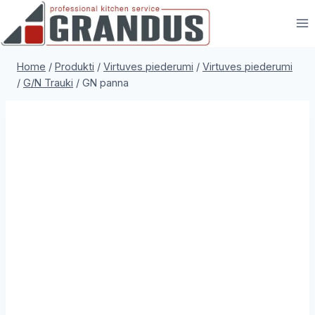
Skip
to
content
Home
/
Produkti
/
Virtuves piederumi
/
Virtuves piederumi
/
G/N Trauki
/
GN panna