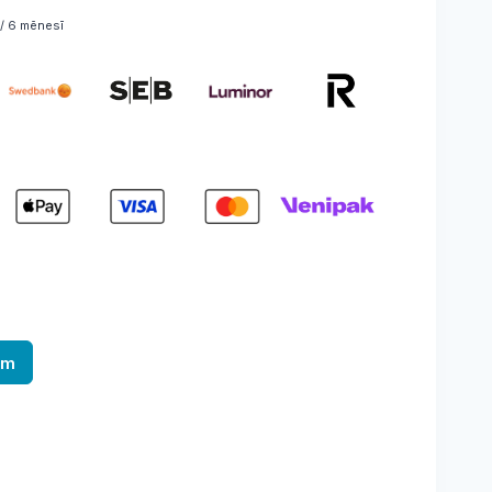
/ 6 mēnesī
am