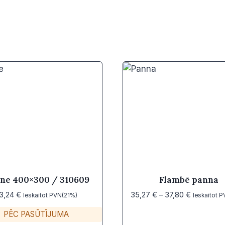
tne 400×300 / 310609
Flambē panna
Price
3,24
€
35,27
€
–
37,80
€
Ieskaitot PVN(21%)
Ieskaitot 
range:
PĒC PASŪTĪJUMA
35,27 €