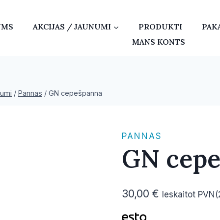
UMS
AKCIJAS / JAUNUMI
PRODUKTI
PAK
MANS KONTS
rumi
/
Pannas
/
GN cepešpanna
PANNAS
GN cepe
30,00
€
Ieskaitot PVN