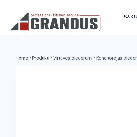
Skip
to
SĀK
content
Home
/
Produkti
/
Virtuves piederumi
/
Konditorejas piede