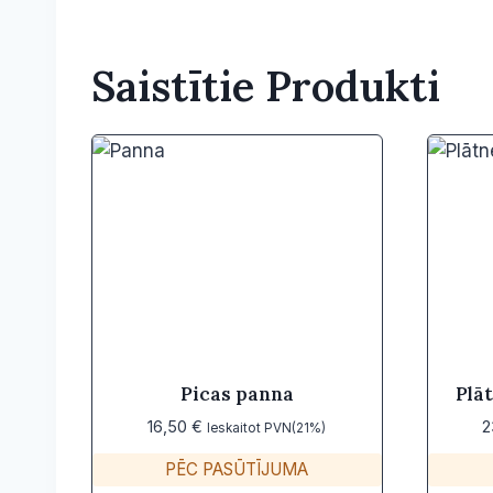
Saistītie Produkti
Picas panna
Plā
16,50
€
2
Ieskaitot PVN(21%)
PĒC PASŪTĪJUMA