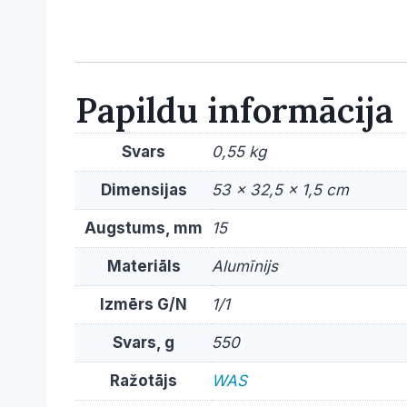
Papildu informācija
Svars
0,55 kg
Dimensijas
53 × 32,5 × 1,5 cm
Augstums, mm
15
Materiāls
Alumīnijs
Izmērs G/N
1/1
Svars, g
550
Ražotājs
WAS