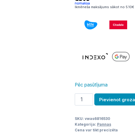
Ikmēneša maksājums sākot no 5.10€ 
Pēc pasūtījuma
GN
Pievienot groz
cepešpanna
daudzums
SKU:
vwas6816530
Kategorija:
Pannas
Cena var tikt precizēta