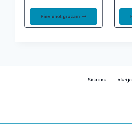
Pievienot grozam
Sākums
Akcij