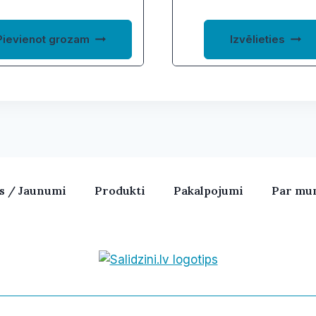
through
37,80 €
Pievienot grozam
Izvēlieties
as / Jaunumi
Produkti
Pakalpojumi
Par mu
Bezvadu skaļruņi, iPhone, Ka