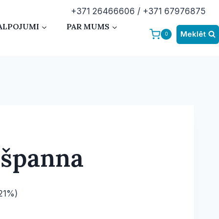
+371 26466606 / +371 67976875
ALPOJUMI
PAR MUMS
Meklēt
0
španna
(21%)