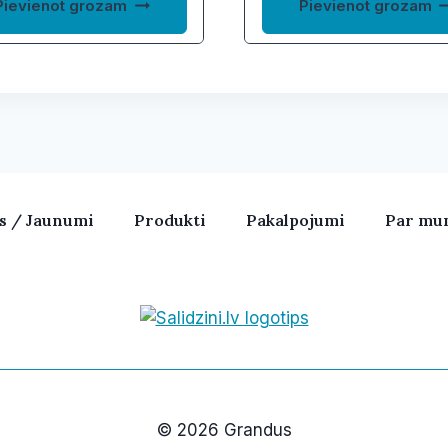
Pievienot grozam
Pievienot grozam
as / Jaunumi
Produkti
Pakalpojumi
Par mu
Bezvadu skaļruņi, iPhone, Ka
© 2026 Grandus