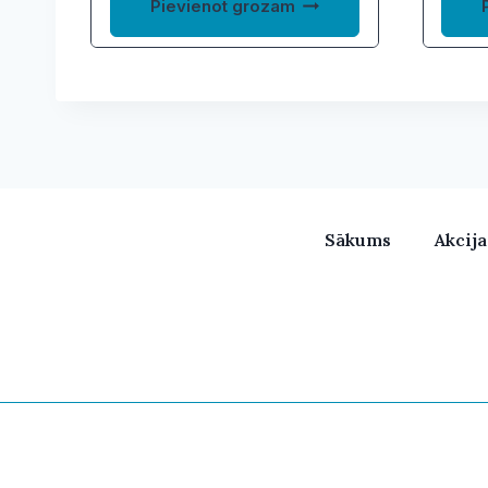
Pievienot grozam
Sākums
Akcij