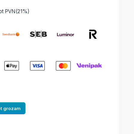
nt
tot PVN(21%)
.
ot grozam