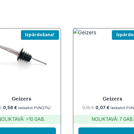
Izpārdošana!
Izpārdo
Geizers
Geizers
Original
Current
Original
Current
€
0,56
€
0,15
€
0,07
€
Ieskaitot PVN(21%)
Ieskaitot PVN
price
price
price
price
NOLIKTAVĀ: >10 GAB.
NOLIKTAVĀ: 7 GAB.
was:
is:
was:
is:
1,11 €.
0,56 €.
0,15 €.
0,07 €.