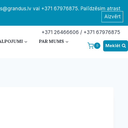
tis@grandus.lv vai +371 67976875. Palīdzēsim atrast
Aizvērt
+371 26466606 / +371 67976875
ALPOJUMI
PAR MUMS
Meklēt
0