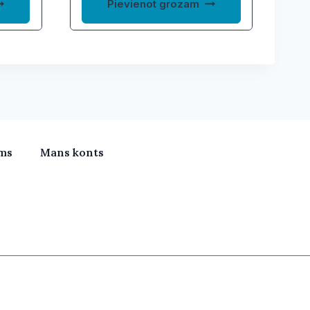
Pievienot grozam
ms
Mans konts
meras, Klimata iekārtas, Vitamīni, Portatīvie datori, Būv