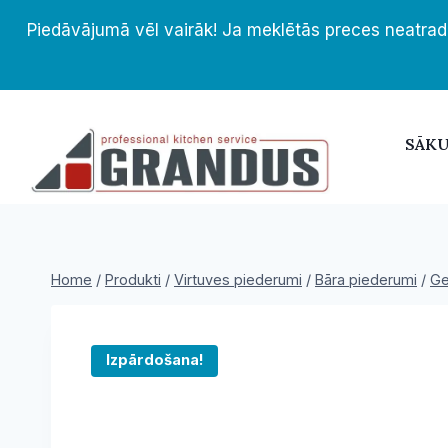
Skip
Piedāvājumā vēl vairāk! Ja meklētās preces neatrad
to
content
SĀK
Home
/
Produkti
/
Virtuves piederumi
/
Bāra piederumi
/
Ge
Izpārdošana!