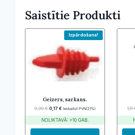
Saistītie Produkti
Izpārdošana!
Geizers, sarkans.
Original
Current
0,30
€
0,17
€
1,11
Ieskaitot PVN(21%)
price
price
NOLIKTAVĀ: >10 GAB.
was:
is:
0,30 €.
0,17 €.