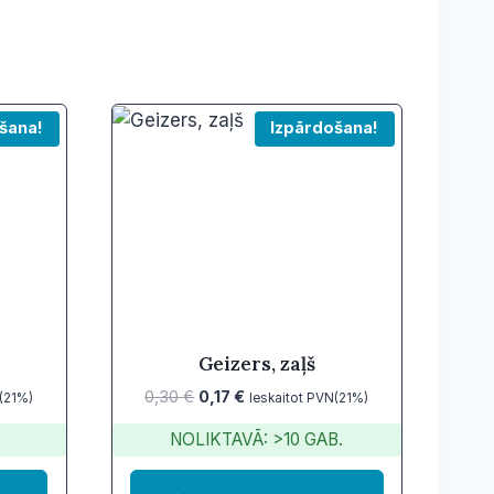
šana!
Izpārdošana!
Geizers, zaļš
Original
Current
0,30
€
0,17
€
(21%)
Ieskaitot PVN(21%)
price
price
NOLIKTAVĀ: >10 GAB.
was:
is:
0,30 €.
0,17 €.