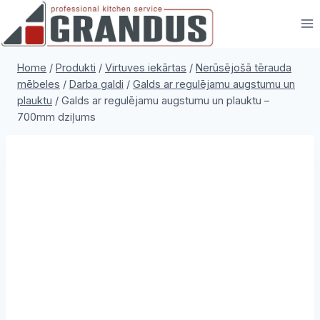
Skip
to
content
Home
/
Produkti
/
Virtuves iekārtas
/
Nerūsējošā tērauda
mēbeles
/
Darba galdi
/
Galds ar regulējamu augstumu un
plauktu
/
Galds ar regulējamu augstumu un plauktu –
700mm dziļums