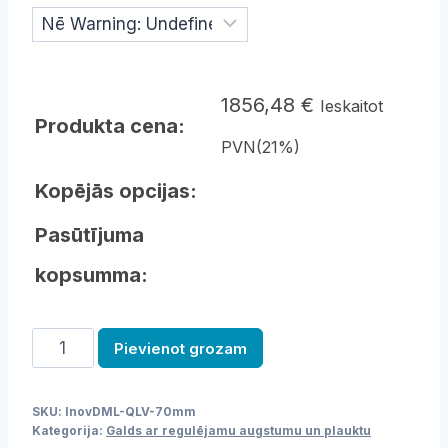
1856,48
€
Ieskaitot
Produkta cena:
PVN(21%)
Kopējās opcijas:
Pasūtījuma
kopsumma:
Galds
Pievienot grozam
ar
regulējamu
SKU:
lnovDML-QLV-70mm
augstumu
Kategorija:
Galds ar regulējamu augstumu un plauktu