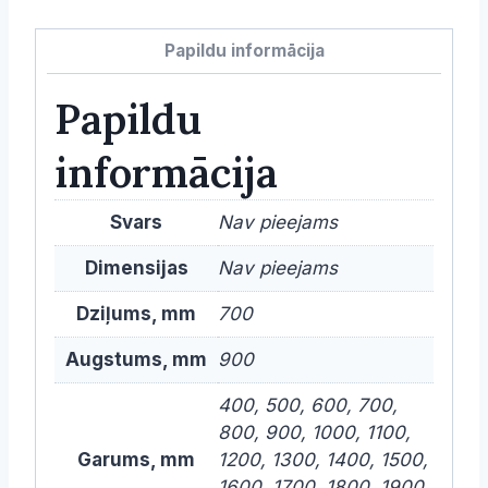
un
plauktu
Papildu informācija
-
700mm
Papildu
dziļums
daudzums
informācija
Svars
Nav pieejams
Dimensijas
Nav pieejams
Dziļums, mm
700
Augstums, mm
900
400, 500, 600, 700,
800, 900, 1000, 1100,
Garums, mm
1200, 1300, 1400, 1500,
1600, 1700, 1800, 1900,