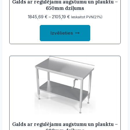
Galds ar regulējamu augstumu un plauktu –
650mm dziļums
Price
1845,69
€
–
2105,19
€
Ieskaitot PVN(21%)
range:
This
1845,69 €
Izvēlieties
product
through
2105,19 €
has
multiple
variants.
The
options
may
be
chosen
on
the
product
Galds ar regulējamu augstumu un plauktu –