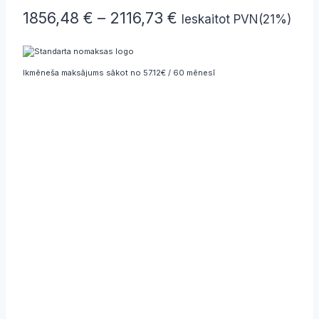
Price
1856,48
€
–
2116,73
€
Ieskaitot PVN(21%)
range:
1856,48 €
Ikmēneša maksājums sākot no 57.12€ / 60 mēnesī
through
2116,73 €