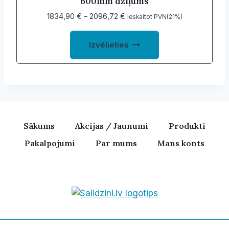
600mm dziļums
page
Price
1834,90
€
–
2096,72
€
Ieskaitot PVN(21%)
range:
This
1834,90 €
Izvēlieties
product
through
2096,72 €
has
multiple
variants.
The
options
Sākums
Akcijas / Jaunumi
Produkti
may
Pakalpojumi
Par mums
Mans konts
be
chosen
on
the
product
Bezvadu skaļruņi, iPhone, Ka
page