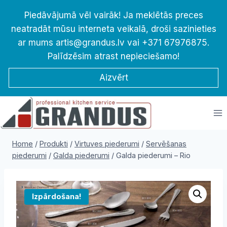
Skip
Piedāvājumā vēl vairāk! Ja meklētās preces
to
neatradāt mūsu interneta veikalā, droši sazinieties
content
ar mums artis@grandus.lv vai +371 67976875.
Palīdzēsim atrast nepieciešamo!
Aizvērt
Home
/
Produkti
/
Virtuves piederumi
/
Servēšanas
piederumi
/
Galda piederumi
/
Galda piederumi – Rio
Izpārdošana!