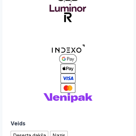
Veids
Deserta dakša
Nazis