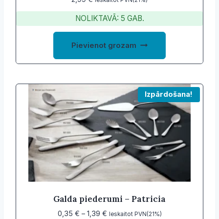
Ieskaitot PVN(21%)
NOLIKTAVĀ: 5 GAB.
Pievienot grozam
Izpārdošana!
Galda piederumi – Patricia
Price
0,35
€
–
1,39
€
Ieskaitot PVN(21%)