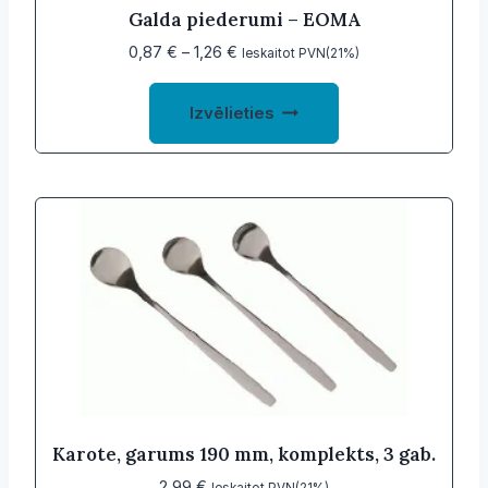
Galda piederumi – EOMA
Price
0,87
€
–
1,26
€
Ieskaitot PVN(21%)
range:
This
0,87 €
Izvēlieties
product
through
1,26 €
has
multiple
variants.
The
options
may
be
chosen
on
the
product
Karote, garums 190 mm, komplekts, 3 gab.
page
2,99
€