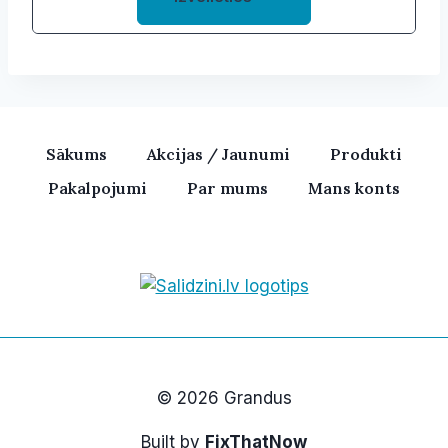
product
through
0,21 €
has
multiple
variants.
The
options
Sākums
Akcijas / Jaunumi
Produkti
may
Pakalpojumi
Par mums
Mans konts
be
chosen
on
the
product
Bezvadu skaļruņi, iPhone, Ka
page
© 2026 Grandus
Built by
FixThatNow