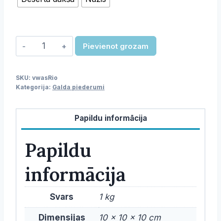
Galda
Pievienot grozam
piederumi
-
SKU:
vwasRio
Rio
Kategorija:
Galda piederumi
daudzums
Papildu informācija
Papildu
informācija
Svars
1 kg
Dimensijas
10 × 10 × 10 cm