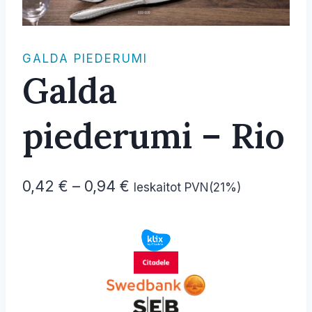
GALDA PIEDERUMI
Galda
piederumi – Rio
Price
0,42
€
–
0,94
€
Ieskaitot PVN(21%)
range:
0,42 €
through
0,94 €