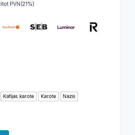
e
aitot PVN(21%)
e:
 €
ugh
 €
Kafijas karote
Karote
Nazis