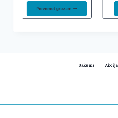
0,79 €.
0,36 €.
Pievienot grozam
Sākums
Akcij