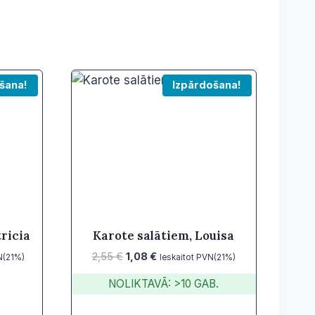
šana!
Izpārdošana!
ricia
Karote salātiem, Louisa
Original
Current
2,55
€
1,08
€
N(21%)
Ieskaitot PVN(21%)
price
price
NOLIKTAVĀ: >10 GAB.
was:
is:
2,55 €.
1,08 €.