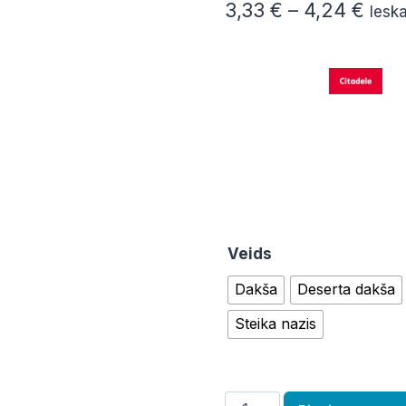
Pric
3,33
€
–
4,24
€
Iesk
rang
3,33
thro
4,24
Veids
Dakša
Deserta dakša
Steika nazis
Galda