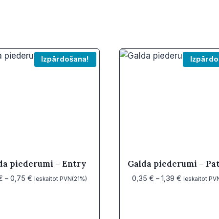
Izpārdošana!
Izpārdo
da piederumi – Entry
Galda piederumi – Pat
Price
Price
€
–
0,75
€
0,35
€
–
1,39
€
Ieskaitot PVN(21%)
Ieskaitot PV
range:
range:
0,41 €
0,35 €
through
through