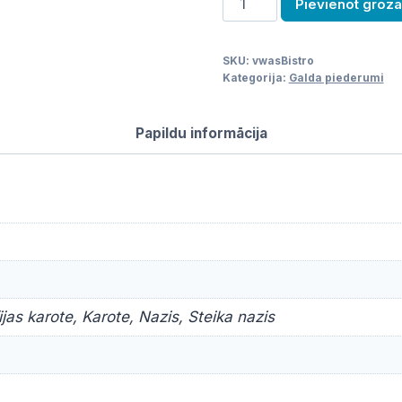
Pievienot groz
piederumi
-
SKU:
vwasBistro
Bistro
Kategorija:
Galda piederumi
daudzums
Papildu informācija
jas karote, Karote, Nazis, Steika nazis