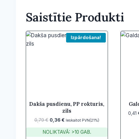
Saistītie Produkti
Izpārdošana!
Dakša pusdienu, PP rokturis,
Gal
zils
0,41
Original
Current
0,79
€
0,36
€
Ieskaitot PVN(21%)
price
price
NOLIKTAVĀ: >10 GAB.
was:
is: