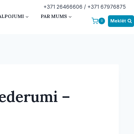
+371 26466606 / +371 67976875
ALPOJUMI
PAR MUMS
Meklēt
0
iederumi –