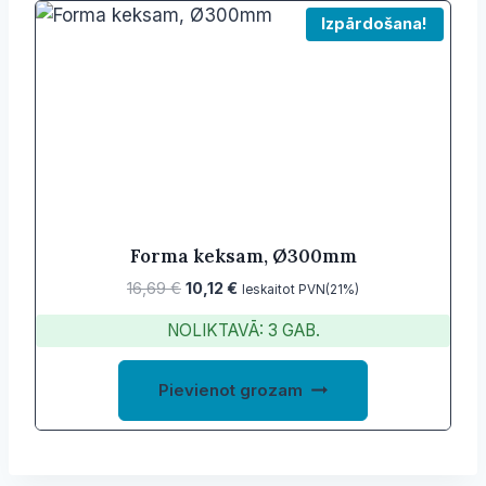
Izpārdošana!
Forma keksam, Ø300mm
Original
Current
16,69
€
10,12
€
Ieskaitot PVN(21%)
price
price
NOLIKTAVĀ: 3 GAB.
was:
is:
16,69 €.
10,12 €.
Pievienot grozam