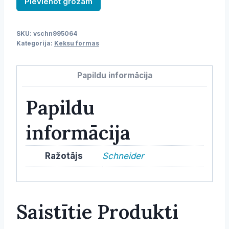
Pievienot grozam
keksam
ar
SKU:
vschn995064
klājumu,
Kategorija:
Keksu formas
rievota,
90
Papildu informācija
mm,
H-
Papildu
35
mm
informācija
daudzums
Ražotājs
Schneider
Saistītie Produkti