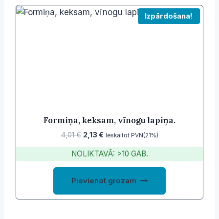
Izpārdošana!
Formiņa, keksam, vīnogu lapiņa.
Original
Current
4,01
€
2,13
€
Ieskaitot PVN(21%)
price
price
NOLIKTAVĀ: >10 GAB.
was:
is:
4,01 €.
2,13 €.
Pievienot grozam