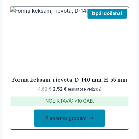
Izpārdošana!
Forma keksam, rievota, D-140 mm, H-55 mm
Original
Current
4,62
€
2,52
€
Ieskaitot PVN(21%)
price
price
NOLIKTAVĀ: >10 GAB.
was:
is:
4,62 €.
2,52 €.
Pievienot grozam