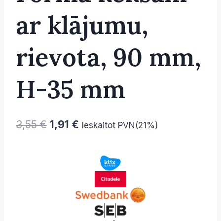
ar klājumu,
rievota, 90 mm,
H-35 mm
Original
Current
3,55
€
1,91
€
Ieskaitot PVN(21%)
price
price
was:
is:
3,55 €.
1,91 €.