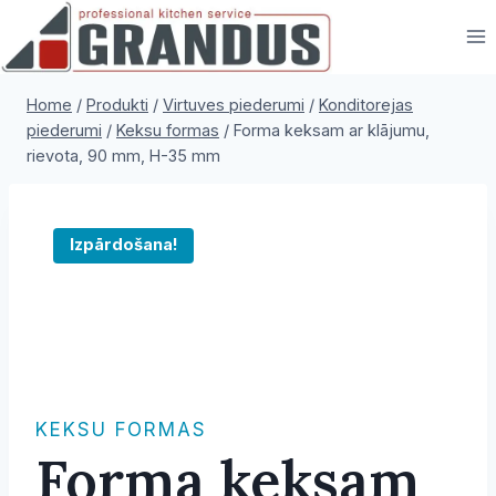
Skip
to
content
Home
/
Produkti
/
Virtuves piederumi
/
Konditorejas
piederumi
/
Keksu formas
/
Forma keksam ar klājumu,
rievota, 90 mm, H-35 mm
Izpārdošana!
KEKSU FORMAS
Forma keksam