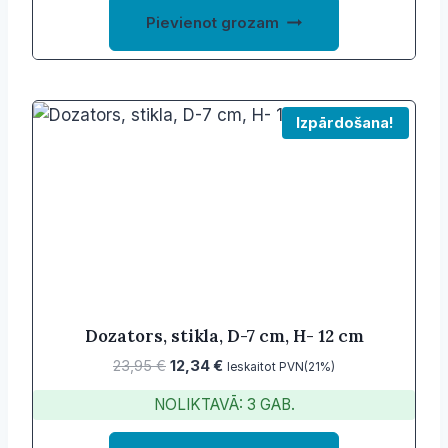
Pievienot grozam
Izpārdošana!
Dozators, stikla, D-7 cm, H- 12 cm
Original
Current
23,95
€
12,34
€
Ieskaitot PVN(21%)
price
price
NOLIKTAVĀ: 3 GAB.
was:
is:
23,95 €.
12,34 €.