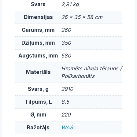
Svars
2,91 kg
Dimensijas
26 × 35 × 58 cm
Garums, mm
260
Dziļums, mm
350
Augstums, mm
580
Hromēts niķeļa tērauds /
Materiāls
Polikarbonāts
Svars, g
2910
Tilpums, L
8.5
Ø, mm
220
Ražotājs
WAS