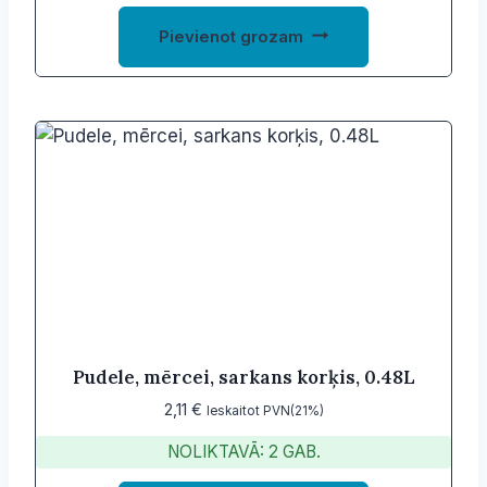
89,00 €.
47,57 €.
Pievienot grozam
Pudele, mērcei, sarkans korķis, 0.48L
2,11
€
Ieskaitot PVN(21%)
NOLIKTAVĀ: 2 GAB.