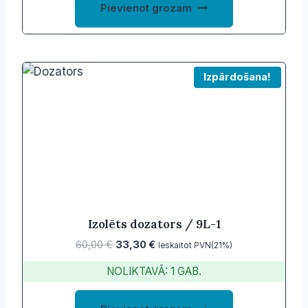
Pievienot grozam
Izpārdošana!
Izolēts dozators / 9L-1
Original
Current
60,00
€
33,30
€
Ieskaitot PVN(21%)
price
price
NOLIKTAVĀ: 1 GAB.
was:
is:
60,00 €.
33,30 €.