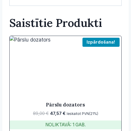
Saistītie Produkti
Izpārdošana!
Pārslu dozators
Original
Current
89,00
€
47,57
€
Ieskaitot PVN(21%)
price
price
NOLIKTAVĀ: 1 GAB.
was:
is: