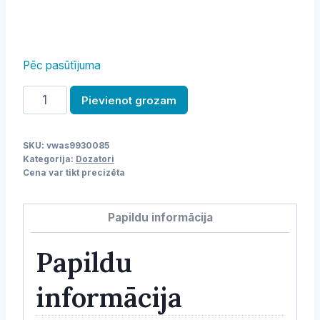
Pēc pasūtījuma
Dzērienu
Pievienot grozam
dozators
daudzums
SKU:
vwas9930085
Kategorija:
Dozatori
Cena var tikt precizēta
Papildu informācija
Papildu
informācija