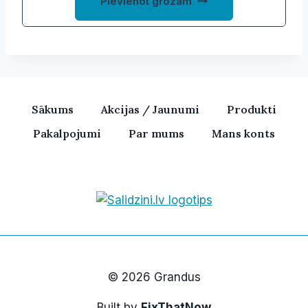
Pievienot grozam
Sākums
Akcijas / Jaunumi
Produkti
Pakalpojumi
Par mums
Mans konts
Bezvadu skaļruņi, iPhone, Ka
© 2026 Grandus
Built by
FixThatNow