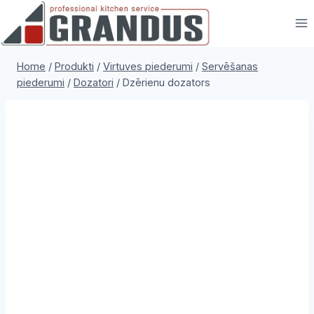
Skip
to
content
Home
/
Produkti
/
Virtuves piederumi
/
Servēšanas
piederumi
/
Dozatori
/
Dzērienu dozators