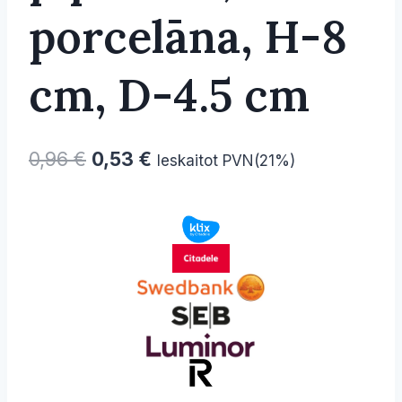
porcelāna, H-8
cm, D-4.5 cm
Original
Current
0,96
€
0,53
€
Ieskaitot PVN(21%)
price
price
was:
is:
0,96 €.
0,53 €.