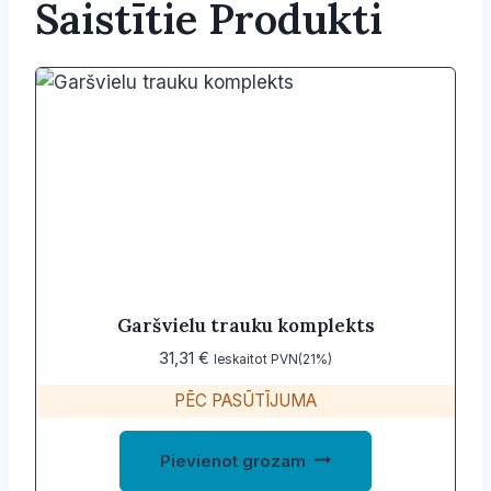
Saistītie Produkti
Garšvielu trauku komplekts
31,31
€
Ieskaitot PVN(21%)
PĒC PASŪTĪJUMA
Pievienot grozam