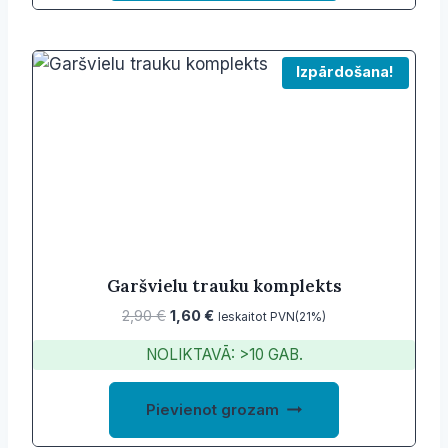
Izpārdošana!
Garšvielu trauku komplekts
Original
Current
2,90
€
1,60
€
Ieskaitot PVN(21%)
price
price
NOLIKTAVĀ: >10 GAB.
was:
is:
2,90 €.
1,60 €.
Pievienot grozam