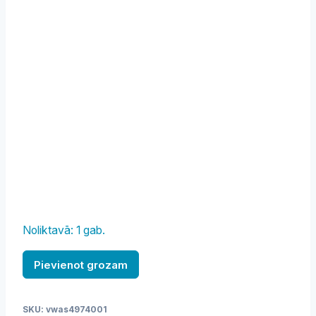
Noliktavā: 1 gab.
Dozētājs,
Pievienot grozam
pipariem,
porcelāna,
SKU:
vwas4974001
H-