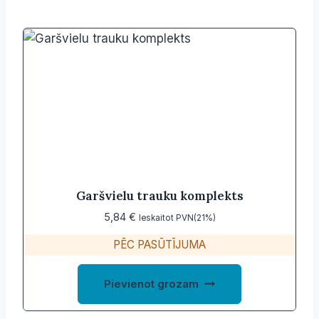
Garšvielu trauku komplekts
5,84
€
Ieskaitot PVN(21%)
PĒC PASŪTĪJUMA
Pievienot grozam