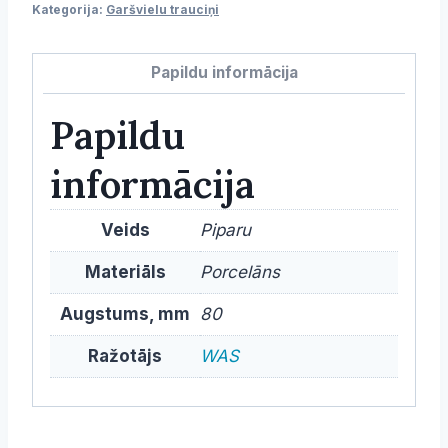
Kategorija:
Garšvielu trauciņi
8
cm,
Papildu informācija
D-
4.5
Papildu
cm
daudzums
informācija
Veids
Piparu
Materiāls
Porcelāns
Augstums, mm
80
Ražotājs
WAS