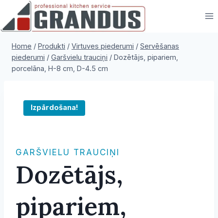
Skip
to
content
Home
/
Produkti
/
Virtuves piederumi
/
Servēšanas
piederumi
/
Garšvielu trauciņi
/
Dozētājs, pipariem,
porcelāna, H-8 cm, D-4.5 cm
Izpārdošana!
GARŠVIELU TRAUCIŅI
Dozētājs,
pipariem,