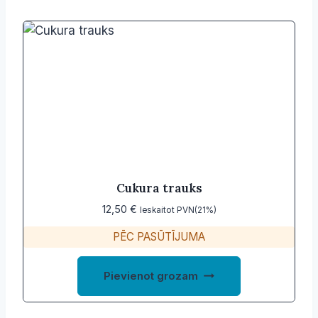
Cukura trauks
12,50
€
Ieskaitot PVN(21%)
PĒC PASŪTĪJUMA
Pievienot grozam