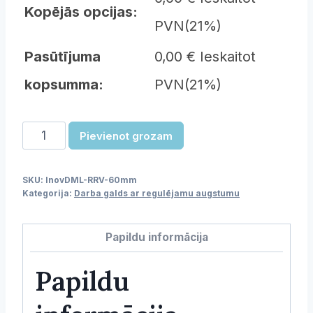
Kopējās opcijas:
PVN(21%)
Pasūtījuma
0,00 € Ieskaitot
kopsumma:
PVN(21%)
Darba
Pievienot grozam
galds
ar
SKU:
lnovDML-RRV-60mm
regulējamu
Kategorija:
Darba galds ar regulējamu augstumu
augstumu
-
Papildu informācija
600mm
dziļums
Papildu
daudzums