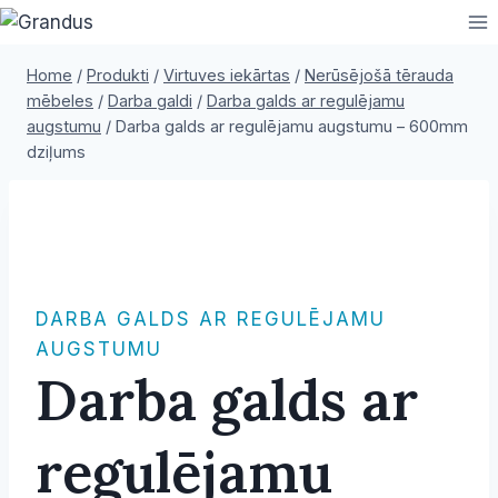
Skip
to
content
Home
/
Produkti
/
Virtuves iekārtas
/
Nerūsējošā tērauda
mēbeles
/
Darba galdi
/
Darba galds ar regulējamu
augstumu
/
Darba galds ar regulējamu augstumu – 600mm
dziļums
DARBA GALDS AR REGULĒJAMU
AUGSTUMU
Darba galds ar
regulējamu