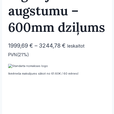
augstumu –
600mm dziļums
Price
1999,69
€
–
3244,78
€
Ieskaitot
range:
PVN(21%)
1999,69 €
through
Ikmēneša maksājums sākot no 61.60€ / 60 mēnesī
3244,78 €