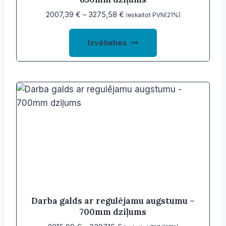
Price
2007,39
€
–
3275,58
€
Ieskaitot PVN(21%)
range:
This
2007,39 €
Izvēlieties
product
through
3275,58 €
has
multiple
variants.
The
options
may
be
chosen
on
the
product
Darba galds ar regulējamu augstumu –
700mm dziļums
page