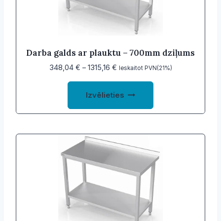
Darba galds ar plauktu – 700mm dziļums
Price
348,04
€
–
1315,16
€
Ieskaitot PVN(21%)
range:
This
348,04 €
Izvēlieties
product
through
1315,16 €
has
multiple
variants.
The
options
may
be
chosen
on