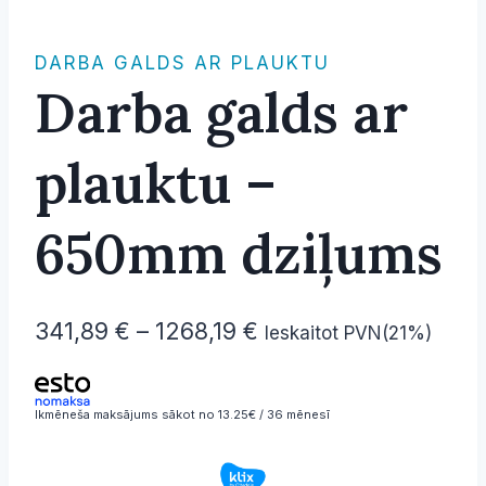
DARBA GALDS AR PLAUKTU
Darba galds ar
plauktu –
650mm dziļums
Price
341,89
€
–
1268,19
€
Ieskaitot PVN(21%)
range:
341,89 €
Ikmēneša maksājums sākot no 13.25€ / 36 mēnesī
through
1268,19 €