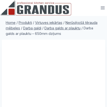
Skip
to
content
Home
/
Produkti
/
Virtuves iekārtas
/
Nerūsējošā tērauda
mēbeles
/
Darba galdi
/
Darba galds ar plauktu
/
Darba
galds ar plauktu – 650mm dziļums