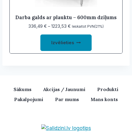
the
product
Darba galds ar plauktu – 600mm dziļums
page
Price
336,49
€
–
1223,53
€
Ieskaitot PVN(21%)
range:
This
336,49 €
Izvēlieties
product
through
1223,53 €
has
multiple
variants.
The
options
Sākums
Akcijas / Jaunumi
Produkti
may
Pakalpojumi
Par mums
Mans konts
be
chosen
on
the