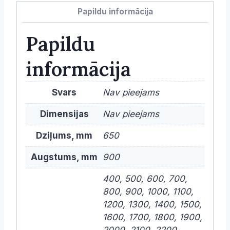
650mm
Papildu informācija
dziļums
daudzums
Papildu
informācija
Svars
Nav pieejams
Dimensijas
Nav pieejams
Dziļums, mm
650
Augstums, mm
900
400, 500, 600, 700,
800, 900, 1000, 1100,
1200, 1300, 1400, 1500,
1600, 1700, 1800, 1900,
2000, 2100, 2200,