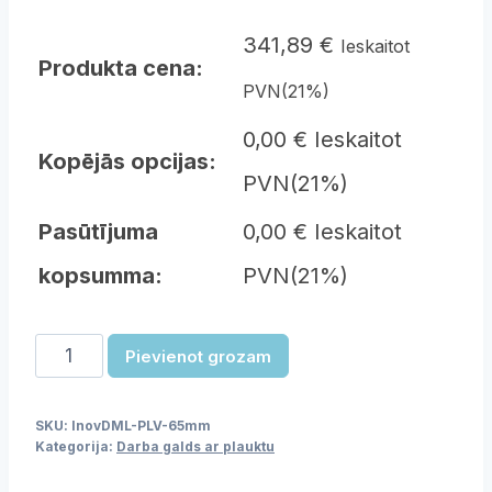
341,89
€
Ieskaitot
Produkta cena:
PVN(21%)
0,00 € Ieskaitot
Kopējās opcijas:
PVN(21%)
Pasūtījuma
0,00 € Ieskaitot
kopsumma:
PVN(21%)
Darba
Pievienot grozam
galds
ar
SKU:
lnovDML-PLV-65mm
plauktu
Kategorija:
Darba galds ar plauktu
-