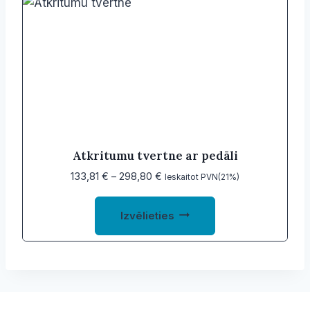
Atkritumu tvertne ar pedāli
Price
133,81
€
–
298,80
€
Ieskaitot PVN(21%)
range:
This
133,81 €
Izvēlieties
product
through
298,80 €
has
multiple
variants.
The