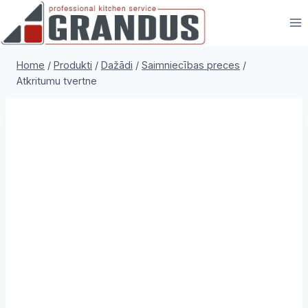
Skip
to
content
Home
/
Produkti
/
Dažādi
/
Saimniecības preces
/
Atkritumu tvertne