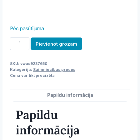
Pēc pasūtījuma
Atkritumu
Pievienot grozam
tvertne
daudzums
SKU:
vwas9237650
Kategorija:
Saimniecības preces
Cena var tikt precizēta
Papildu informācija
Papildu
informācija