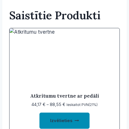
Saistītie Produkti
Atkritumu tvertne ar pedāli
Price
44,17
€
–
88,55
€
Ieskaitot PVN(21%)
range:
This
44,17 €
Izvēlieties
product
through