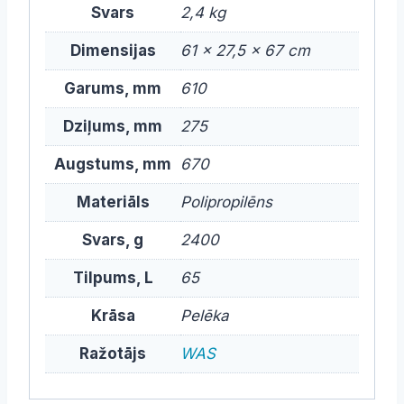
Svars
2,4 kg
Dimensijas
61 × 27,5 × 67 cm
Garums, mm
610
Dziļums, mm
275
Augstums, mm
670
Materiāls
Polipropilēns
Svars, g
2400
Tilpums, L
65
Krāsa
Pelēka
Ražotājs
WAS