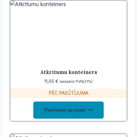
variants.
The
options
may
be
chosen
on
the
product
Atkritumu konteiners
page
11,05
€
Ieskaitot PVN(21%)
PĒC PASŪTĪJUMA
Pievienot grozam