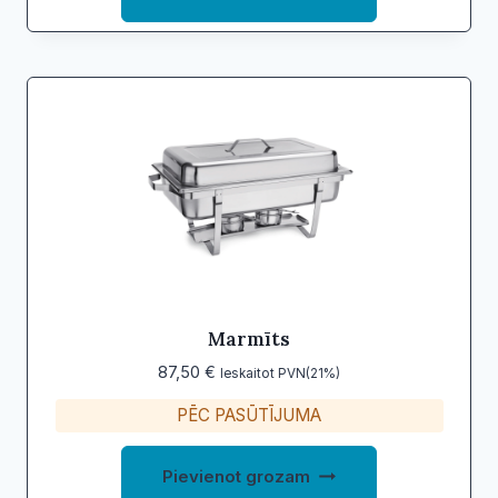
Marmīts
87,50
€
Ieskaitot PVN(21%)
PĒC PASŪTĪJUMA
Pievienot grozam