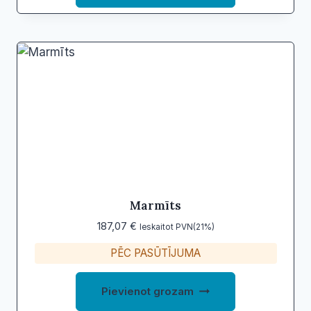
Marmīts
187,07
€
Ieskaitot PVN(21%)
PĒC PASŪTĪJUMA
Pievienot grozam