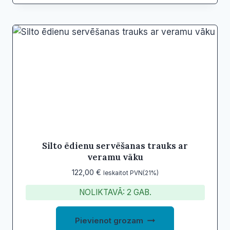
Silto ēdienu servēšanas trauks ar
veramu vāku
122,00
€
Ieskaitot PVN(21%)
NOLIKTAVĀ: 2 GAB.
Pievienot grozam