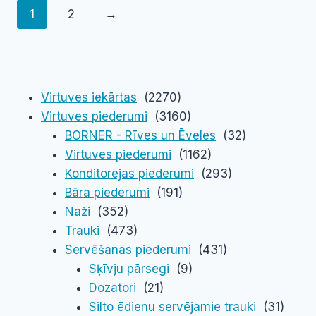
1
2
→
Virtuves iekārtas
(2270)
Virtuves piederumi
(3160)
BORNER - Rīves un Ēveles
(32)
Virtuves piederumi
(1162)
Konditorejas piederumi
(293)
Bāra piederumi
(191)
Naži
(352)
Trauki
(473)
Servēšanas piederumi
(431)
Sķīvju pārsegi
(9)
Dozatori
(21)
Silto ēdienu servējamie trauki
(31)