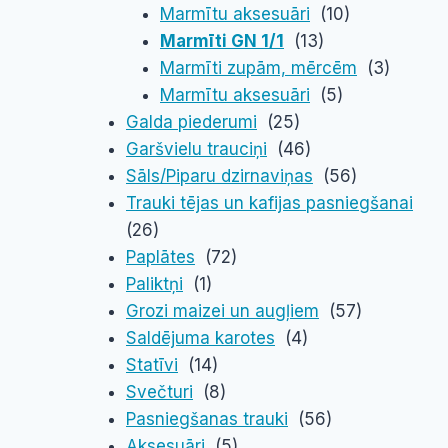
Marmītu aksesuāri
(10)
Marmīti GN 1/1
(13)
Marmīti zupām, mērcēm
(3)
Marmītu aksesuāri
(5)
Galda piederumi
(25)
Garšvielu trauciņi
(46)
Sāls/Piparu dzirnaviņas
(56)
Trauki tējas un kafijas pasniegšanai
(26)
Paplātes
(72)
Paliktņi
(1)
Grozi maizei un augļiem
(57)
Saldējuma karotes
(4)
Statīvi
(14)
Svečturi
(8)
Pasniegšanas trauki
(56)
Aksesuāri
(5)