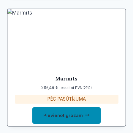
Marmīts
219,49
€
Ieskaitot PVN(21%)
PĒC PASŪTĪJUMA
Pievienot grozam