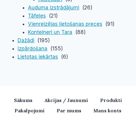
Auduma izstrādājumi
(26)
Tāfeles
(21)
Vienreizējas lietošanas preces
(91)
Konteineri un Tara
(88)
Dažādi
(195)
Izpārdošana
(155)
Lietotas iekārtas
(6)
Sākums
Akcijas / Jaunumi
Produkti
Pakalpojumi
Par mums
Mans konts