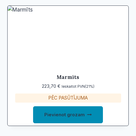
Marmīts
223,70
€
Ieskaitot PVN(21%)
PĒC PASŪTĪJUMA
Pievienot grozam