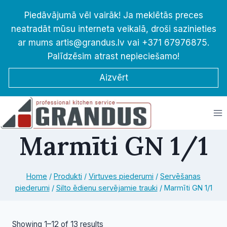
Skip
Piedāvājumā vēl vairāk! Ja meklētās preces
to
neatradāt mūsu interneta veikalā, droši sazinieties
content
ar mums artis@grandus.lv vai +371 67976875.
Palīdzēsim atrast nepieciešamo!
Aizvērt
Marmīti GN 1/1
Home
/
Produkti
/
Virtuves piederumi
/
Servēšanas
piederumi
/
Silto ēdienu servējamie trauki
/
Marmīti GN 1/1
Sorted
Showing 1–12 of 13 results