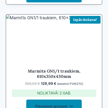
Izpārdošana!
Marmīts GN1/1 traukiem,
610x350x430mm
Original
Current
205,03
€
128,99
€
Ieskaitot PVN(21%)
price
price
NOLIKTAVĀ: 2 GAB.
was:
is:
205,03 €.
128,99 €.
Pievienot grozam