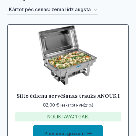
by
price:
low
to
high
Silto ēdienu servēšanas trauks ANOUK I
82,00
€
Ieskaitot PVN(21%)
NOLIKTAVĀ: 1 GAB.
Pievienot grozam