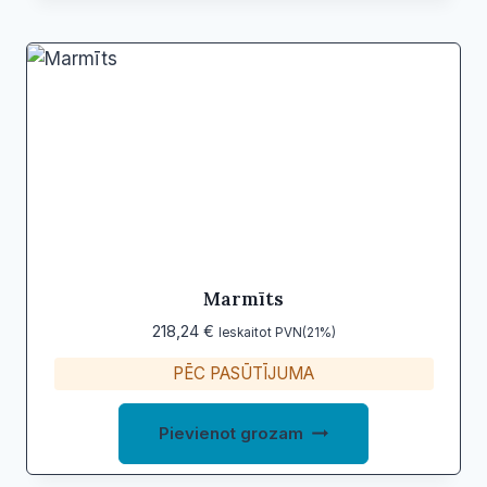
Marmīts
218,24
€
Ieskaitot PVN(21%)
PĒC PASŪTĪJUMA
Pievienot grozam