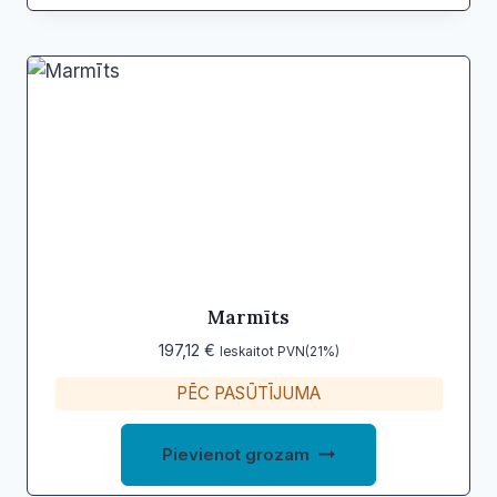
Marmīts
197,12
€
Ieskaitot PVN(21%)
PĒC PASŪTĪJUMA
Pievienot grozam