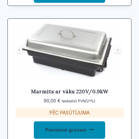
Marmīts ar vāku 220V/0.9kW
90,00
€
Ieskaitot PVN(21%)
PĒC PASŪTĪJUMA
Pievienot grozam