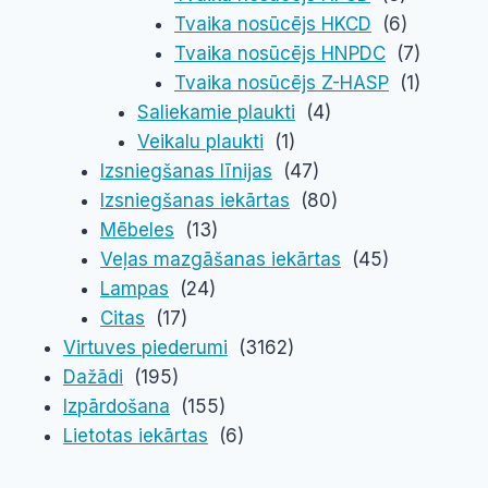
Tvaika nosūcējs HKCD
(6)
Tvaika nosūcējs HNPDC
(7)
Tvaika nosūcējs Z-HASP
(1)
Saliekamie plaukti
(4)
Veikalu plaukti
(1)
Izsniegšanas līnijas
(47)
Izsniegšanas iekārtas
(80)
Mēbeles
(13)
Veļas mazgāšanas iekārtas
(45)
Lampas
(24)
Citas
(17)
Virtuves piederumi
(3162)
Dažādi
(195)
Izpārdošana
(155)
Lietotas iekārtas
(6)