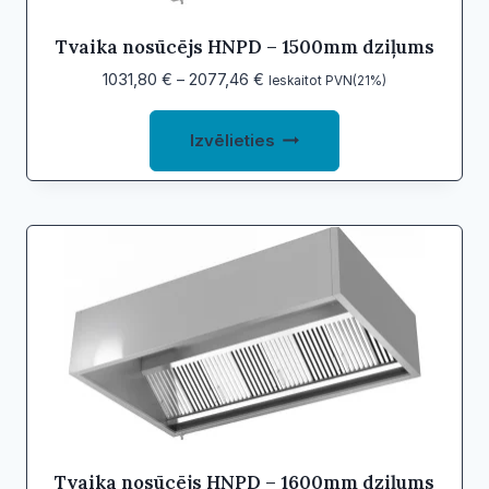
the
product
Tvaika nosūcējs HNPD – 1500mm dziļums
page
Price
1031,80
€
–
2077,46
€
Ieskaitot PVN(21%)
range:
This
1031,80 €
Izvēlieties
product
through
2077,46 €
has
multiple
variants.
The
options
may
be
chosen
on
the
product
Tvaika nosūcējs HNPD – 1600mm dziļums