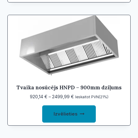
1958,88 €
has
multiple
variants.
The
options
may
be
chosen
on
the
product
Tvaika nosūcējs HNPD – 900mm dziļums
page
Price
920,14
€
–
2499,99
€
Ieskaitot PVN(21%)
range:
This
920,14 €
Izvēlieties
product
through
2499,99 €
has
multiple