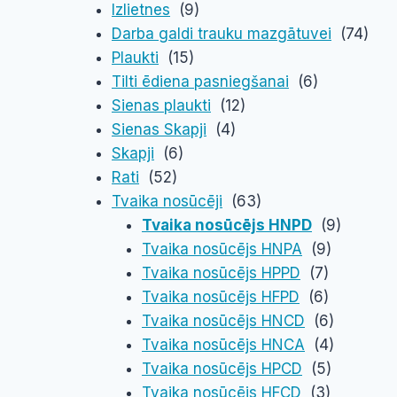
Izlietnes
(9)
Darba galdi trauku mazgātuvei
(74)
Plaukti
(15)
Tilti ēdiena pasniegšanai
(6)
Sienas plaukti
(12)
Sienas Skapji
(4)
Skapji
(6)
Rati
(52)
Tvaika nosūcēji
(63)
Tvaika nosūcējs HNPD
(9)
Tvaika nosūcējs HNPA
(9)
Tvaika nosūcējs HPPD
(7)
Tvaika nosūcējs HFPD
(6)
Tvaika nosūcējs HNCD
(6)
Tvaika nosūcējs HNCA
(4)
Tvaika nosūcējs HPCD
(5)
Tvaika nosūcējs HFCD
(3)