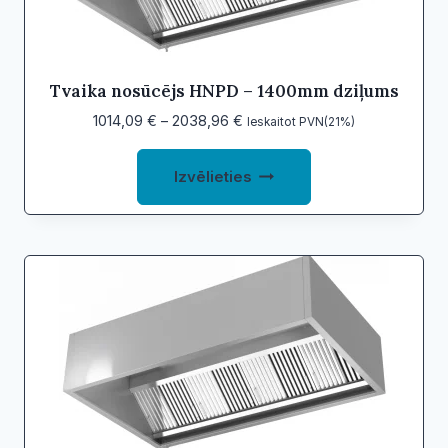
chosen
on
the
product
Tvaika nosūcējs HNPD – 1400mm dziļums
page
Price
1014,09
€
–
2038,96
€
Ieskaitot PVN(21%)
range:
This
1014,09 €
Izvēlieties
product
through
2038,96 €
has
multiple
variants.
The
options
may
be
chosen
on