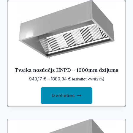
variants.
The
options
may
be
chosen
on
the
product
Tvaika nosūcējs HNPD – 1000mm dziļums
page
Price
940,17
€
–
1880,34
€
Ieskaitot PVN(21%)
range:
This
940,17 €
Izvēlieties
product
through
1880,34 €
has
multiple
variants.
The