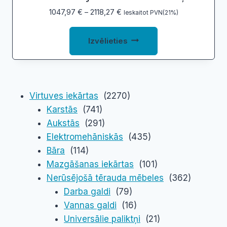
page
Price
1047,97
€
–
2118,27
€
Ieskaitot PVN(21%)
range:
This
1047,97 €
Izvēlieties
product
through
2118,27 €
has
multiple
variants.
Virtuves iekārtas
(2270)
The
Karstās
(741)
options
Aukstās
(291)
may
Elektromehāniskās
(435)
be
Bāra
(114)
chosen
Mazgāšanas iekārtas
(101)
on
Nerūsējošā tērauda mēbeles
(362)
the
Darba galdi
(79)
product
Vannas galdi
(16)
page
Universālie paliktņi
(21)