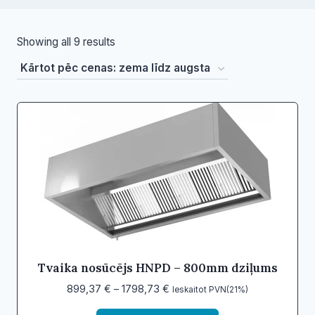
Sorted
Showing all 9 results
by
price:
low
to
high
Tvaika nosūcējs HNPD – 800mm dziļums
Price
899,37
€
–
1798,73
€
Ieskaitot PVN(21%)
range: