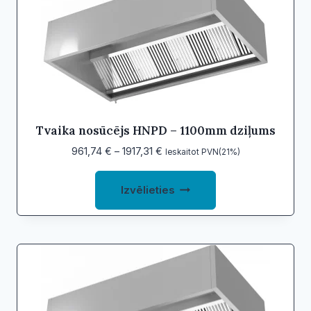
options
may
be
chosen
on
the
product
Tvaika nosūcējs HNPD – 1100mm dziļums
page
Price
961,74
€
–
1917,31
€
Ieskaitot PVN(21%)
range:
This
961,74 €
Izvēlieties
product
through
1917,31 €
has
multiple
variants.
The
options
may