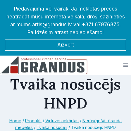
Skip
Piedāvājumā vēl vairāk! Ja meklētās preces
to
neatradāt mūsu interneta veikalā, droši sazinieties
content
ar mums artis@grandus.lv vai +371 67976875.
Palīdzēsim atrast nepieciešamo!
Aizvērt
Tvaika nosūcējs
HNPD
Home
/
Produkti
/
Virtuves iekārtas
/
Nerūsējošā tērauda
mēbeles
/
Tvaika nosūcēji
/
Tvaika nosūcējs HNPD