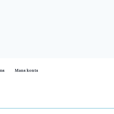
ms
Mans konts
meras, Klimata iekārtas, Vitamīni, Portatīvie datori, Būv