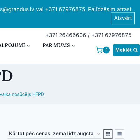
tis@grandus.lv vai +371 67976875. Palīdzēsim atrast
Aizvērt
+371 26466606 / +371 67976875
ALPOJUMI
PAR MUMS
Meklēt
0
PD
vaika nosūcējs HFPD