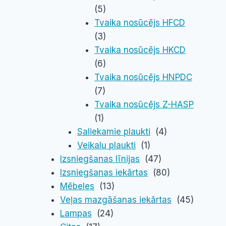
(5)
Tvaika nosūcējs HFCD
(3)
Tvaika nosūcējs HKCD
(6)
Tvaika nosūcējs HNPDC
(7)
Tvaika nosūcējs Z-HASP
(1)
Saliekamie plaukti
(4)
Veikalu plaukti
(1)
Izsniegšanas līnijas
(47)
Izsniegšanas iekārtas
(80)
Mēbeles
(13)
Veļas mazgāšanas iekārtas
(45)
Lampas
(24)