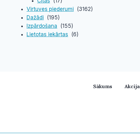
Citas
(17)
Virtuves piederumi
(3162)
Dažādi
(195)
Izpārdošana
(155)
Lietotas iekārtas
(6)
Sākums
Akcij