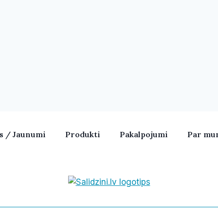
as / Jaunumi
Produkti
Pakalpojumi
Par mu
Bezvadu skaļruņi, iPhone, Ka