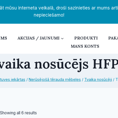
āt mūsu interneta veikalā, droši sazinieties ar mums ar
nepieciešamo!
UMS
AKCIJAS / JAUNUMI
PRODUKTI
PAK
MANS KONTS
vaika nosūcējs HF
rtuves iekārtas
/
Nerūsējošā tērauda mēbeles
/
Tvaika nosūcēji
/
T
Sorted
Showing all 6 results