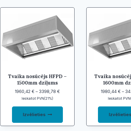
multiple
variants.
The
options
may
be
chosen
on
the
product
Tvaika nosūcējs HFPD –
Tvaika nosūcē
page
1500mm dziļums
1600mm dz
Price
1960,42
€
–
3398,78
€
1980,44
€
–
34
range:
Ieskaitot PVN(21%)
Ieskaitot PVN
1960,42 €
This
through
Izvēlieties
Izvēlietie
product
3398,78 €
has