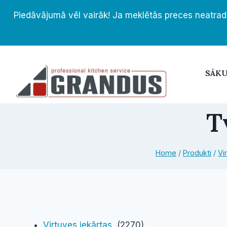
Skip
Piedāvājumā vēl vairāk! Ja meklētās preces neatrad
to
content
SĀK
T
Home
/
Produkti
/
Vi
Virtuves iekārtas
(2270)