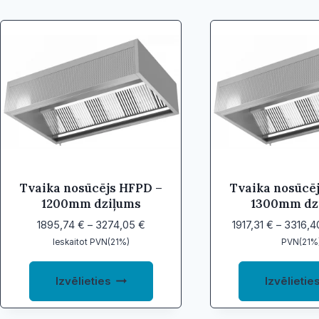
by
price:
low
to
high
Tvaika nosūcējs HFPD –
Tvaika nosūcē
1200mm dziļums
1300mm dz
Price
1895,74
€
–
3274,05
€
1917,31
€
–
3316,
range:
Ieskaitot PVN(21%)
PVN(21%
1895,74 €
This
through
Izvēlieties
Izvēlietie
product
3274,05 €
has