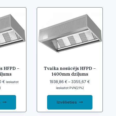
js HFPD –
Tvaika nosūcējs HFPD –
iļums
1400mm dziļums
Price
Price
40
€
1938,86
€
–
3355,67
€
Ieskaitot
range:
range:
)
Ieskaitot PVN(21%)
1917,31 €
1938,86 €
This
This
through
through
s
Izvēlieties
product
product
3316,40 €
3355,67 €
has
has