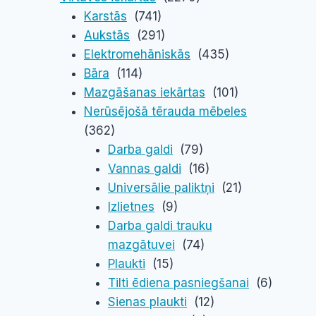
Karstās
(741)
Aukstās
(291)
Elektromehāniskās
(435)
Bāra
(114)
Mazgāšanas iekārtas
(101)
Nerūsējošā tērauda mēbeles
(362)
Darba galdi
(79)
Vannas galdi
(16)
Universālie paliktņi
(21)
Izlietnes
(9)
Darba galdi trauku
mazgātuvei
(74)
Plaukti
(15)
Tilti ēdiena pasniegšanai
(6)
Sienas plaukti
(12)