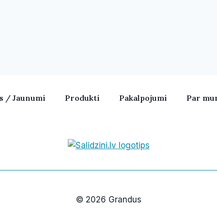
as / Jaunumi
Produkti
Pakalpojumi
Par mu
Bezvadu skaļruņi, iPhone, Ka
© 2026 Grandus