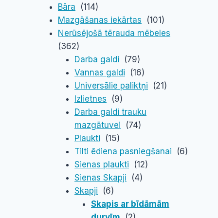
Bāra
(114)
Mazgāšanas iekārtas
(101)
Nerūsējošā tērauda mēbeles
(362)
Darba galdi
(79)
Vannas galdi
(16)
Universālie paliktņi
(21)
Izlietnes
(9)
Darba galdi trauku
mazgātuvei
(74)
Plaukti
(15)
Tilti ēdiena pasniegšanai
(6)
Sienas plaukti
(12)
Sienas Skapji
(4)
Skapji
(6)
Skapis ar bīdāmām
durvīm
(2)