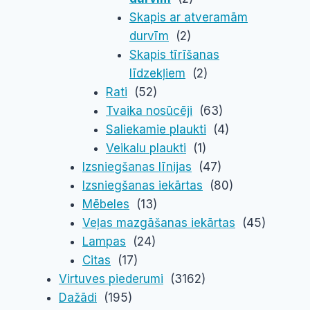
Skapis ar atveramām
durvīm
(2)
Skapis tīrīšanas
līdzekļiem
(2)
Rati
(52)
Tvaika nosūcēji
(63)
Saliekamie plaukti
(4)
Veikalu plaukti
(1)
Izsniegšanas līnijas
(47)
Izsniegšanas iekārtas
(80)
Mēbeles
(13)
Veļas mazgāšanas iekārtas
(45)
Lampas
(24)
Citas
(17)
Virtuves piederumi
(3162)
Dažādi
(195)