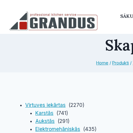
Skip
to
SĀK
content
Ska
Home
/
Produkti
/
Virtuves iekārtas
(2270)
Karstās
(741)
Aukstās
(291)
Elektromehāniskās
(435)