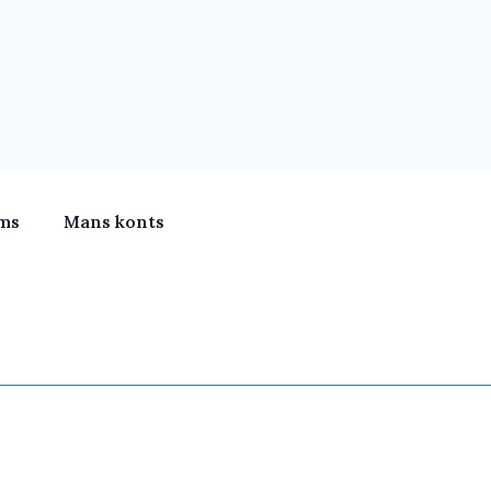
ms
Mans konts
meras, Klimata iekārtas, Vitamīni, Portatīvie datori, Būv