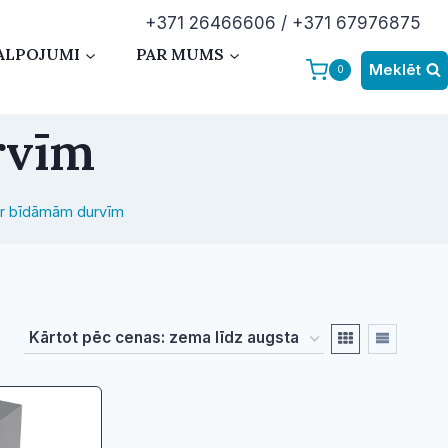
+371 26466606 / +371 67976875
ALPOJUMI
PAR MUMS
Meklēt
0
rvīm
ar bīdāmām durvīm