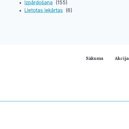
Izpārdošana
(155)
Lietotas iekārtas
(6)
Sākums
Akcij