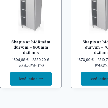
to
high
Skapis ar bīdāmām
Skapis ar b
durvīm – 600mm
durvīm – 
dziļums
dziļum
Price
1604,68
€
–
2380,20
€
1670,90
€
–
2310,
range:
Ieskaitot PVN(21%)
PVN(21%
1604,68 €
This
through
Izvēlieties
Izvēlietie
product
2380,20 €
has
multiple
variants.
The