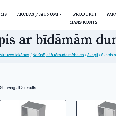
UMS
AKCIJAS / JAUNUMI
PRODUKTI
PAK
MANS KONTS
pis ar bīdāmām du
Virtuves iekārtas
/
Nerūsējošā tērauda mēbeles
/
Skapji
/
Skapis 
Sorted
Showing all 2 results
by
price:
low