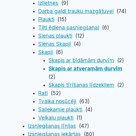
Izlietnes
(9)
Darba galdi trauku mazgātuvei
(74)
Plaukti
(15)
Tilti ēdiena pasniegšanai
(6)
Sienas plaukti
(12)
Sienas Skapji
(4)
Skapji
(6)
Skapis ar bīdāmām durvīm
(2)
Skapis ar atveramām durvīm
(2)
Skapis tīrīšanas līdzekļiem
(2)
Rati
(52)
Tvaika nosūcēji
(63)
Saliekamie plaukti
(4)
Veikalu plaukti
(1)
Izsniegšanas līnijas
(47)
Izsniegšanas iekārtas
(80)