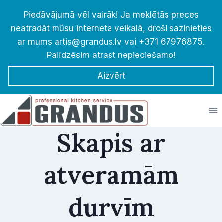
Skip
Piedāvājumā vēl vairāk! Ja meklētās preces
to
neatradāt mūsu interneta veikalā, droši sazinieties
content
ar mums artis@grandus.lv vai +371 67976875.
Palīdzēsim atrast nepieciešamo!
Aizvērt
Skapis ar
atveramām
durvīm