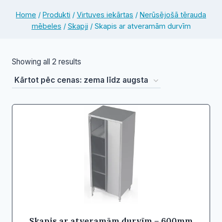
Home
/
Produkti
/
Virtuves iekārtas
/
Nerūsējošā tērauda
mēbeles
/
Skapji
/
Skapis ar atveramām durvīm
Sorted
Showing all 2 results
by
price:
low
to
high
Skapis ar atveramām durvīm – 600mm