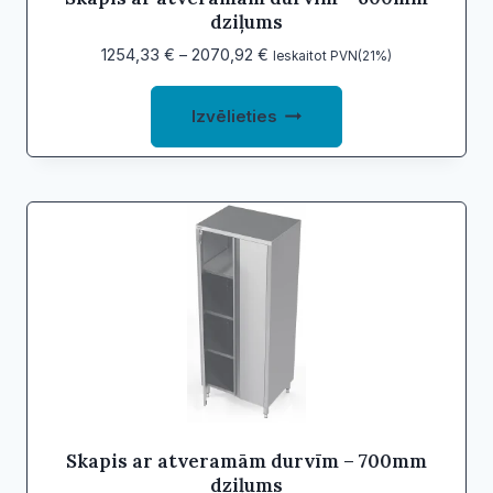
dziļums
Price
1254,33
€
–
2070,92
€
Ieskaitot PVN(21%)
range:
This
1254,33 €
Izvēlieties
product
through
2070,92 €
has
multiple
variants.
The
options
may
be
chosen
on
the
product
Skapis ar atveramām durvīm – 700mm
dziļums
page