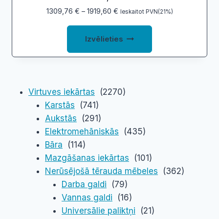
Price
1309,76
€
–
1919,60
€
Ieskaitot PVN(21%)
range:
This
1309,76 €
Izvēlieties
product
through
1919,60 €
has
multiple
variants.
Virtuves iekārtas
(2270)
The
Karstās
(741)
options
Aukstās
(291)
may
Elektromehāniskās
(435)
be
Bāra
(114)
chosen
Mazgāšanas iekārtas
(101)
on
Nerūsējošā tērauda mēbeles
(362)
the
Darba galdi
(79)
product
Vannas galdi
(16)
page
Universālie paliktņi
(21)