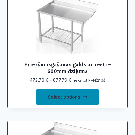
to
high
Priekšmazgāšanas galds ar resti –
600mm dziļums
Price
472,78
€
–
877,79
€
Ieskaitot PVN(21%)
range:
This
472,78 €
Select options
product
through
877,79 €
has
multiple
variants.
The