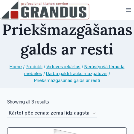
Skip
to
content
Priekšmazgāšanas
galds ar resti
Home
/
Produkti
/
Virtuves iekārtas
/
Nerūsējošā tērauda
mēbeles
/
Darba galdi trauku mazgātuvei
/
Priekšmazgāšanas galds ar resti
Sorted
Showing all 3 results
by
price:
low