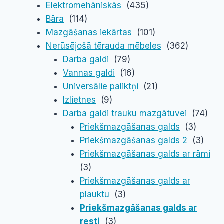
Elektromehāniskās
(435)
be
Bāra
(114)
chosen
Mazgāšanas iekārtas
(101)
on
Nerūsējošā tērauda mēbeles
(362)
the
Darba galdi
(79)
product
Vannas galdi
(16)
page
Universālie paliktņi
(21)
Izlietnes
(9)
Darba galdi trauku mazgātuvei
(74)
Priekšmazgāšanas galds
(3)
Priekšmazgāšanas galds 2
(3)
Priekšmazgāšanas galds ar rāmi
(3)
Priekšmazgāšanas galds ar
plauktu
(3)
Priekšmazgāšanas galds ar
resti
(3)