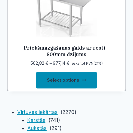
may
be
chosen
on
the
product
Priekšmazgāšanas galds ar resti –
800mm dziļums
page
Price
502,82
€
–
977,14
€
Ieskaitot PVN(21%)
range:
This
502,82 €
Select options
product
through
977,14 €
has
multiple
variants.
Virtuves iekārtas
(2270)
The
Karstās
(741)
options
Aukstās
(291)
may