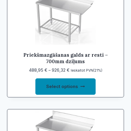
options
may
be
chosen
on
the
product
Priekšmazgāšanas galds ar resti –
700mm dziļums
page
Price
488,95
€
–
926,32
€
Ieskaitot PVN(21%)
range:
This
488,95 €
Select options
product
through
926,32 €
has
multiple
variants.
The
options