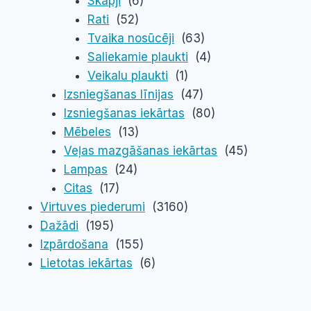
Skapji
(6)
Rati
(52)
Tvaika nosūcēji
(63)
Saliekamie plaukti
(4)
Veikalu plaukti
(1)
Izsniegšanas līnijas
(47)
Izsniegšanas iekārtas
(80)
Mēbeles
(13)
Veļas mazgāšanas iekārtas
(45)
Lampas
(24)
Citas
(17)
Virtuves piederumi
(3160)
Dažādi
(195)
Izpārdošana
(155)
Lietotas iekārtas
(6)