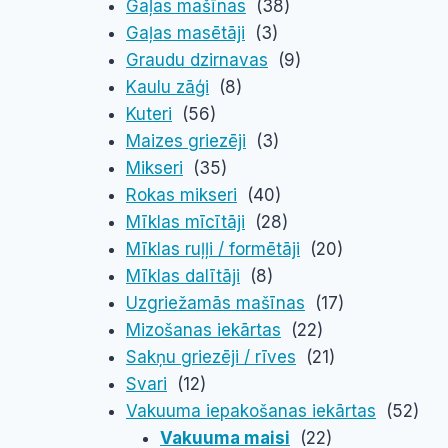
Gaļas mašīnas
(38)
Gaļas masētāji
(3)
Graudu dzirnavas
(9)
Kaulu zāģi
(8)
Kuteri
(56)
Maizes griezēji
(3)
Mikseri
(35)
Rokas mikseri
(40)
Mīklas mīcītāji
(28)
Mīklas ruļļi / formētāji
(20)
Mīklas dalītāji
(8)
Uzgriežamās mašīnas
(17)
Mizošanas iekārtas
(22)
Sakņu griezēji / rīves
(21)
Svari
(12)
Vakuuma iepakošanas iekārtas
(52)
Vakuuma maisi
(22)