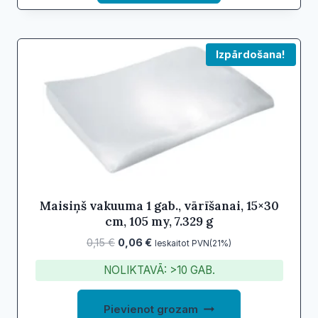
0,23 €
has
multiple
variants.
Izpārdošana!
The
options
may
be
chosen
on
the
product
Maisiņš vakuuma 1 gab., vārīšanai, 15×30
cm, 105 my, 7.329 g
page
Original
Current
0,15
€
0,06
€
Ieskaitot PVN(21%)
price
price
NOLIKTAVĀ: >10 GAB.
was:
is:
0,15 €.
0,06 €.
Pievienot grozam