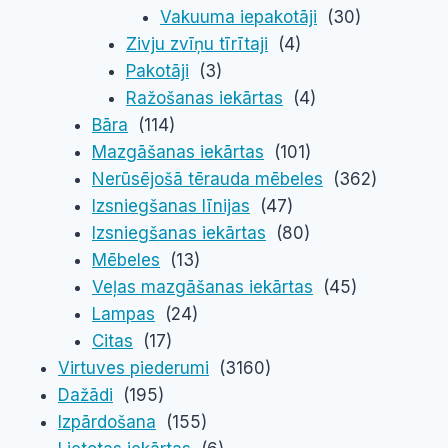
Vakuuma iepakotāji
(30)
Zivju zvīņu tīrītaji
(4)
Pakotāji
(3)
Ražošanas iekārtas
(4)
Bāra
(114)
Mazgāšanas iekārtas
(101)
Nerūsējošā tērauda mēbeles
(362)
Izsniegšanas līnijas
(47)
Izsniegšanas iekārtas
(80)
Mēbeles
(13)
Veļas mazgāšanas iekārtas
(45)
Lampas
(24)
Citas
(17)
Virtuves piederumi
(3160)
Dažādi
(195)
Izpārdošana
(155)