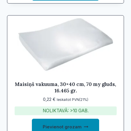
Maisiņš vakuuma, 30×40 cm, 70 my gluds,
16.465 gr.
0,22
€
Ieskaitot PVN(21%)
NOLIKTAVĀ: >10 GAB.
Pievienot grozam