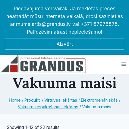
Skip
Piedāvājumā vēl vairāk! Ja meklētās preces
to
neatradāt mūsu interneta veikalā, droši sazinieties
content
ar mums artis@grandus.lv vai +371 67976875.
Palīdzēsim atrast nepieciešamo!
Aizvērt
Vakuuma maisi
Home
/
Produkti
/
Virtuves iekārtas
/
Elektromehāniskās
/
Vakuuma iepakošanas iekārtas
/
Vakuuma maisi
Sorted
Showing 1–12 of 22 results