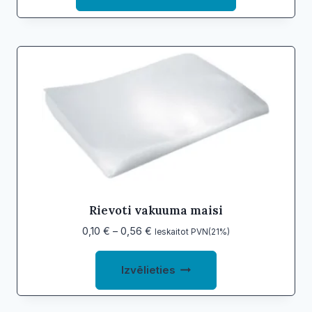
Rievoti vakuuma maisi
Price
0,10
€
–
0,56
€
Ieskaitot PVN(21%)
range:
This
0,10 €
Izvēlieties
product
through
0,56 €
has