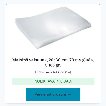
multiple
variants.
The
options
may
be
chosen
on
the
product
Maisiņš vakuuma, 20×30 cm, 70 my gluds,
8.165 gr.
page
0,12
€
Ieskaitot PVN(21%)
NOLIKTAVĀ: >10 GAB.
Pievienot grozam