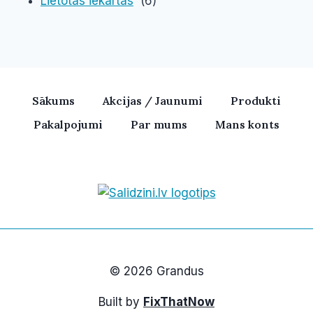
Lietotas iekārtas
(6)
Sākums
Akcijas / Jaunumi
Produkti
Pakalpojumi
Par mums
Mans konts
Bezvadu skaļruņi, iPhone, Ka
© 2026 Grandus
Built by
FixThatNow