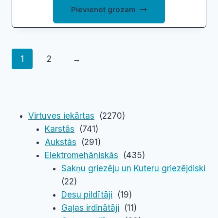
Pievienot grozam
1
2
→
Virtuves iekārtas
(2270)
Karstās
(741)
Aukstās
(291)
Elektromehāniskās
(435)
Sakņu griezēju un Kuteru griezējdiski
(22)
Desu pildītāji
(19)
Gaļas irdinātāji
(11)