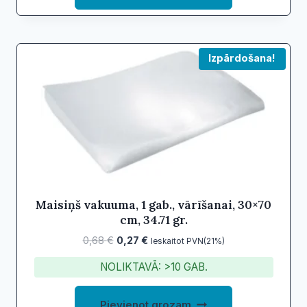
Izpārdošana!
Maisiņš vakuuma, 1 gab., vārīšanai, 30×70
cm, 34.71 gr.
Original
Current
0,68
€
0,27
€
Ieskaitot PVN(21%)
price
price
NOLIKTAVĀ: >10 GAB.
was:
is:
0,68 €.
0,27 €.
Pievienot grozam