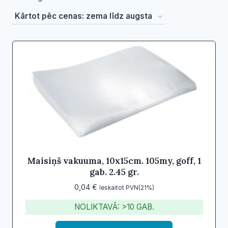
by
price:
low
to
high
Maisiņš vakuuma, 10x15cm. 105my, goff, 1
gab. 2.45 gr.
0,04
€
Ieskaitot PVN(21%)
NOLIKTAVĀ: >10 GAB.