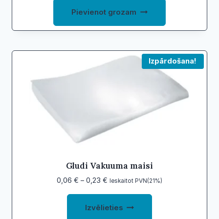
Pievienot grozam
Izpārdošana!
Gludi Vakuuma maisi
Price
0,06
€
–
0,23
€
Ieskaitot PVN(21%)
range:
This
0,06 €
Izvēlieties
product
through