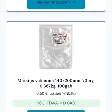
Pievienot grozam
Maisiņš vakuuma 140x200mm, 70my,
0.367kg, 100gab
6,50
€
Ieskaitot PVN(21%)
NOLIKTAVĀ: >10 GAB.