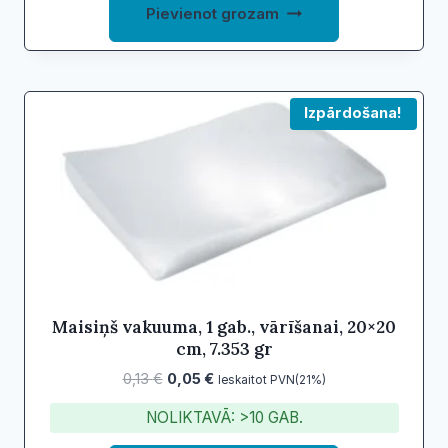
Pievienot grozam
Izpārdošana!
Maisiņš vakuuma, 1 gab., vārīšanai, 20×20
cm, 7.353 gr
Original
Current
0,13
€
0,05
€
Ieskaitot PVN(21%)
price
price
NOLIKTAVĀ: >10 GAB.
was:
is:
0,13 €.
0,05 €.